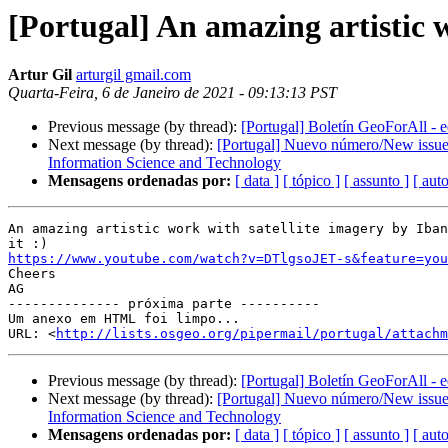
[Portugal] An amazing artistic 
Artur Gil
arturgil gmail.com
Quarta-Feira, 6 de Janeiro de 2021 - 09:13:13 PST
Previous message (by thread):
[Portugal] Boletín GeoForAll - 
Next message (by thread):
[Portugal] Nuevo número/New issue (
Information Science and Technology
Mensagens ordenadas por:
[ data ]
[ tópico ]
[ assunto ]
[ auto
An amazing artistic work with satellite imagery by Iban
https://www.youtube.com/watch?v=DTlgsoJET-s&feature=you

Cheers

AG

-------------- próxima parte ----------

Um anexo em HTML foi limpo...

URL: <
http://lists.osgeo.org/pipermail/portugal/attachm
Previous message (by thread):
[Portugal] Boletín GeoForAll - 
Next message (by thread):
[Portugal] Nuevo número/New issue (
Information Science and Technology
Mensagens ordenadas por:
[ data ]
[ tópico ]
[ assunto ]
[ auto