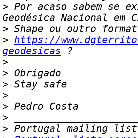
>
 Por acaso sabem se ex
>
>
https://www.dgterrito
geodesicas
>
>
>
>
>
>
>