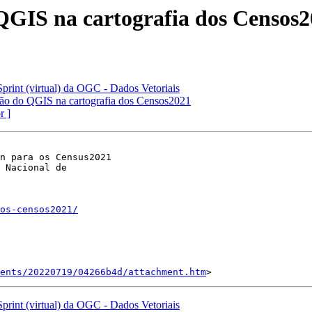
 QGIS na cartografia dos Censos
print (virtual) da OGC - Dados Vetoriais
ação do QGIS na cartografia dos Censos2021
r ]
n para os Census2021

 Nacional de

os-censos2021/
ents/20220719/04266b4d/attachment.htm
print (virtual) da OGC - Dados Vetoriais