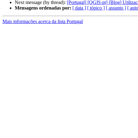
Next message (by thread):
[Portugal] [QGIS-pt] [Blog] Utiliz
Mensagens ordenadas por:
[ data ]
[ tópico ]
[ assunto ]
[ auto
Mais informações acerca da lista Portugal