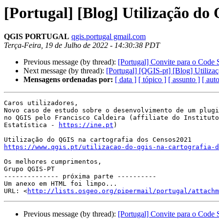
[Portugal] [Blog] Utilização do
QGIS PORTUGAL
qgis.portugal gmail.com
Terça-Feira, 19 de Julho de 2022 - 14:30:38 PDT
Previous message (by thread):
[Portugal] Convite para o Code S
Next message (by thread):
[Portugal] [QGIS-pt] [Blog] Utiliz
Mensagens ordenadas por:
[ data ]
[ tópico ]
[ assunto ]
[ auto
Caros utilizadores,

Novo caso de estudo sobre o desenvolvimento de um plugi
no QGIS pelo Francisco Caldeira (affiliate do Instituto
Estatística - 
https://ine.pt
)

https://www.qgis.pt/utilizacao-do-qgis-na-cartografia-d
Os melhores cumprimentos,

Grupo QGIS-PT

-------------- próxima parte ----------

Um anexo em HTML foi limpo...

URL: <
http://lists.osgeo.org/pipermail/portugal/attachm
Previous message (by thread):
[Portugal] Convite para o Code S