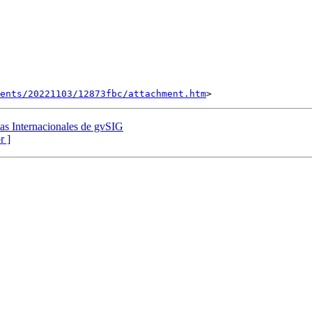
ents/20221103/12873fbc/attachment.htm
as Internacionales de gvSIG
r ]