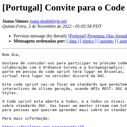
[Portugal] Convite para o Code
Joana Simoes
joana doublebyte.net
Quinta-Feira, 3 de Novembro de 2022 - 05:05:58 PDT
Previous message (by thread):
[Portugal] Programa 18as Jornad
Mensagens ordenadas por:
[ data ]
[ tópico ]
[ assunto ]
[ auto
Bom dia,

Gostava de convidar-vos para participar no próximo code
colaboração com o Ordnance Survey e a Eurogeographics: 
parte em pessoa do code sprint terá lugar em Bruxelas, 
virtual terá lugar no servidor discord da OGC.

Este code sprint vai-se focar em standards que permitem
interactivos de última geração, usando APIs REST: OGC A
Styles.

O Code sprint esta aberto a todos, e a todos os níveis 
sobre standards OGC. Vai haver um mentor stream com tut
para pessoas que queiram aprender mais sobre os standar
Para mais informação:

https://developer.ogc.org/sprints/19