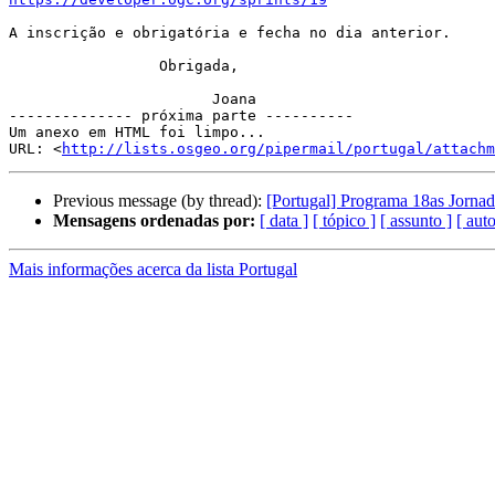
A inscrição e obrigatória e fecha no dia anterior.

                 Obrigada,

                       Joana

-------------- próxima parte ----------

Um anexo em HTML foi limpo...

URL: <
http://lists.osgeo.org/pipermail/portugal/attachm
Previous message (by thread):
[Portugal] Programa 18as Jornad
Mensagens ordenadas por:
[ data ]
[ tópico ]
[ assunto ]
[ auto
Mais informações acerca da lista Portugal