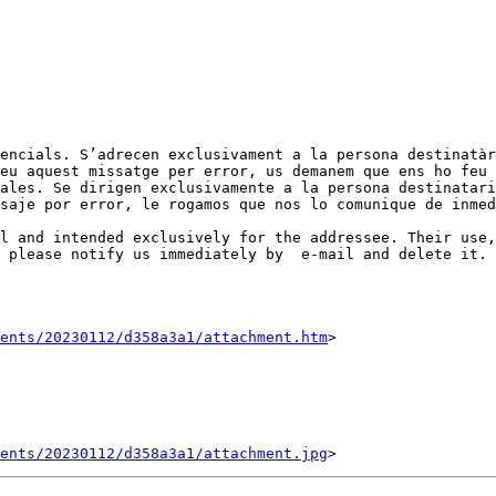
encials. S’adrecen exclusivament a la persona destinatàr
eu aquest missatge per error, us demanem que ens ho feu 
ales. Se dirigen exclusivamente a la persona destinatari
saje por error, le rogamos que nos lo comunique de inmed
l and intended exclusively for the addressee. Their use,
 please notify us immediately by  e-mail and delete it.

ents/20230112/d358a3a1/attachment.htm
>

ents/20230112/d358a3a1/attachment.jpg