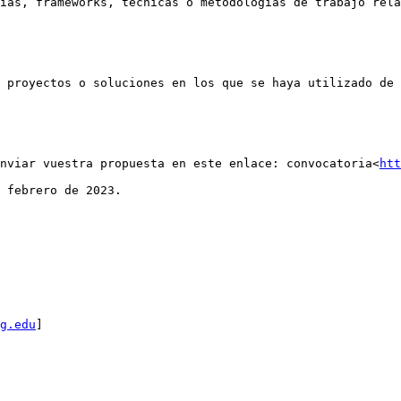
ías, frameworks, técnicas o metodologías de trabajo rela
 proyectos o soluciones en los que se haya utilizado de 
nviar vuestra propuesta en este enlace: convocatoria<
htt
 febrero de 2023.

g.edu
]
