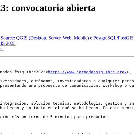
23: convocatoria abierta
Source: QGIS (Desktop, Server, Web, Mobile) e PostgreSQL/PostGIS 
GIS 2023
r ]
rnadas #siglibre2023<
https://www.jornadassiglibre.org/
>, 
iversidades, autónomos, investigadores o cualquier perso
presentando una propuesta de comunicación, workshop o ca
integración, solución técnica, metodología, gestión y an
ha hecho y no tanto en el qué se ha hecho. En este senti
ción más un turno de 5 minutos para preguntas.
