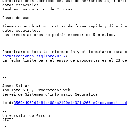
Demostraciones técnicas del uso de herramientas, librer
datos espaciales.

Tendrán una duración de 2 horas.

Casos de uso

Tienen como objetivo mostrar de forma rápida y dinámica
datos espaciales.

Las presentaciones no podrán exceder de 5 minutos.

Encontraréis toda la información y el formulario para e
comunicaciones-siglibre2023/
>.

La fecha límite para el envío de propuestas es el 23 de
--

Josep Sitjar

Analista SIG / Programador web

Servei de Sistemes d'Informació Geogràfica

[cid:
3560449616448fb4684a2f09ef492fa266fe94cc.camel  ud
--

Universitat de Girona

SIGTE

--
