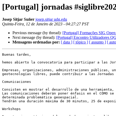
[Portugal] jornadas #siglibre20
Josep Sitjar Suñer
josep.sitjar udg.edu
Quinta-Feira, 12 de Janeiro de 2023 - 04:27:27 PST
Previous message (by thread):
[Portugal] Formações SIG Open 
Next message (by thread):
[Portugal] Encontro Utilizadores Q
Mensagens ordenadas por:
[ data ]
[ tópico ]
[ assunto ]
[ auto
Buenas tardes,

hemos abierto la convocatoria para participar a las Jo
Empresas, organizaciones, administraciones públicas, un
geotecnologías libres, puede contribuir a las Jornadas 
Comunicaciones

Consisten en mostrar el desarrollo de una herramienta, 
Las comunicaciones deberán poner énfasis en el CÓMO se 
determinada problemática geoespacial.

Tendrán una duración máxima de 30 minutos, 25 de exposi
Workshops
