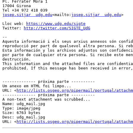
Pl. Ferrater Mora 1

17004 Girona

josep.sitjar  udg.edu
<mailto:
josep.sitjar  udg.edu
>

Lloc web: 
https://www.udg.edu/sigte
Twitter: 
http://twitter.com/SIGTE_UdG
--

Aquesta informació i els seus arxius annexos són confid
reproducció per part de qualsevol altra persona. Si reb
Esta información y los archivos adjuntos son confidenci
por parte de cualquier otra persona. Si recibe este men
destrucción.

This information and the attached files are confidentia
prohibited. If this message has been received in error,
-------------- próxima parte ----------

Um anexo em HTML foi limpo...

URL: <
http://lists.osgeo.org/pipermail/portugal/attachm
-------------- próxima parte ----------

A non-text attachment was scrubbed...

Name: udg_mail.jpg

Type: image/jpeg

Size: 6763 bytes

Desc: udg_mail.jpg

URL: <
http://lists.osgeo.org/pipermail/portugal/attachm