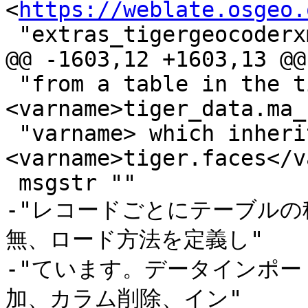
<
https://weblate.osgeo.
 "extras_tigergeocoderxml/ja/>\n"

@@ -1603,12 +1603,13 @@
 "from a table in the tiger schema. e.g. creates 
<varname>tiger_data.ma_
 "varname> which inherits from 
<varname>tiger.faces</v
 msgstr ""

-"レコードごとにテーブルの
無、ロード方法を定義し"

-"ています。データインポ
加、カラム削除、イン"
