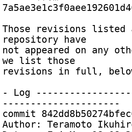
7a5ae3e1c3f0aee192601d4
Those revisions listed 
repository have

not appeared on any oth
we list those

revisions in full, below
- Log -----------------
---------------------

commit 842dd8b50274bfec
Author: Teramoto Ikuhir