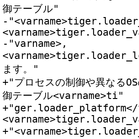
御テーブル"

-"<varname>tiger.loader
<varname>tiger.loader_v
-"varname>,  
<varname>tiger.loader_
ます。"

+"プロセスの制御や異なるO
御テーブル<varname>ti"

+"ger.loader_platform</
<varname>tiger.loader_v
+"<varname>tiger.loade