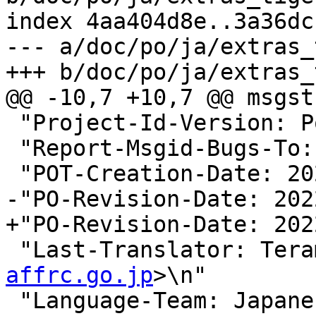
index 4aa404d8e..3a36dc
--- a/doc/po/ja/extras_
+++ b/doc/po/ja/extras_
@@ -10,7 +10,7 @@ msgstr
 "Project-Id-Version: PostGIS\n"

 "Report-Msgid-Bugs-To:
 "POT-Creation-Date: 2021-09-11 01:55+0000\n"

-"PO-Revision-Date: 202
+"PO-Revision-Date: 202
 "Last-Translator: Ter
affrc.go.jp
>\n"

 "Language-Team: Japanese 