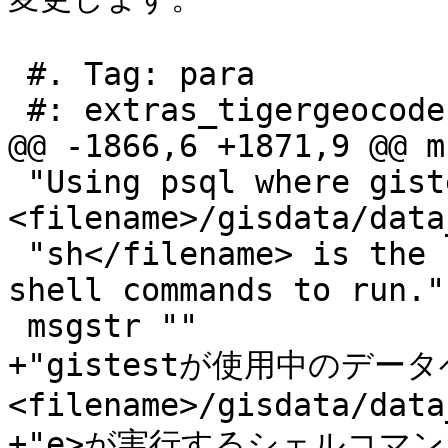
 #. Tag: para

 #: extras_tigergeocoder.xml:537

@@ -1866,6 +1871,9 @@ m
 "Using psql where gistest is your database and 
<filename>/gisdata/data
 "sh</filename> is the file to create with the 
shell commands to run."

 msgstr ""

+"gistestが使用中のデー
<filename>/gisdata/data
+"e>が実行するシェルコマ