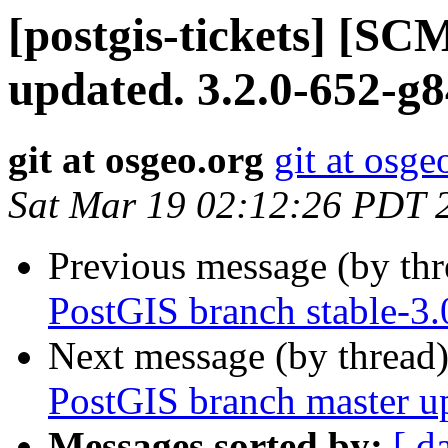
[postgis-tickets] [S
updated. 3.2.0-652-g
git at osgeo.org
git at osge
Sat Mar 19 02:12:26 PDT 
Previous message (by th
PostGIS branch stable-3
Next message (by thread
PostGIS branch master u
Messages sorted by:
[ d