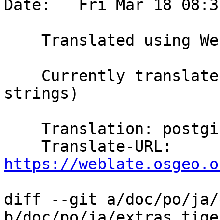
Date:   Fri Mar 18 08:3
    Translated using Weblate (Japanese)

    Currently translated at 95.7% (224 of 234 
strings)

    Translation: postgis/extras_tigergeocoder.xml

    Translate-URL: 
https://weblate.osgeo.o
diff --git a/doc/po/ja/
b/doc/po/ja/extras_tige