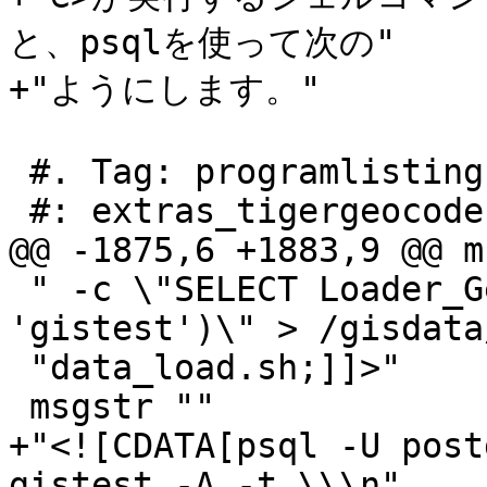
と、psqlを使って次の"

+"ようにします。"

 #. Tag: programlisting

 #: extras_tigergeocoder.xml:538

@@ -1875,6 +1883,9 @@ m
 " -c \"SELECT Loader_Generate_Script(ARRAY['MA'], 
'gistest')\" > /gisdata/
 "data_load.sh;]]>"

 msgstr ""

+"<![CDATA[psql -U post
gistest -A -t \\\n"
