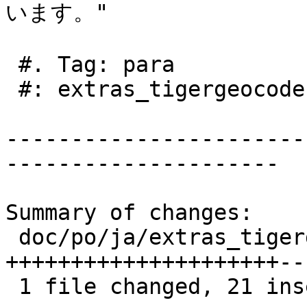
います。"

 #. Tag: para

 #: extras_tigergeocoder.xml:581

-----------------------
---------------------

Summary of changes:

 doc/po/ja/extras_tigergeocoder.xml.po | 31 
+++++++++++++++++++++--
 1 file changed, 21 insertions(+), 10 deletions(-)
