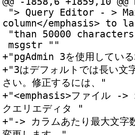
@@ -1858,6 +1859,10 @@ 
 "> Query Editor - > Max. characters per 
column</emphasis> to la
 "than 50000 characters."

 msgstr ""

+"pgAdmin 3を使用している
+"3はデフォルトでは長い文
さい。修正するには、"

+"<emphasis>ファイル -
クエリエディタ "

+"-> カラムあたり最大文字数<
変更します。"
