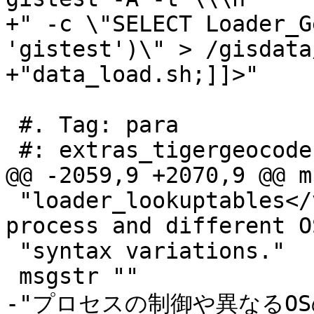
+" -c \"SELECT Loader_G
'gistest')\" > /gisdata/
+"data_load.sh;]]>"

 #. Tag: para

 #: extras_tigergeocoder.xml:539

@@ -2059,9 +2070,9 @@ m
 "loader_lookuptables</varname> to control the 
process and different O
 "syntax variations."

 msgstr ""

-"プロセスの制御や異なるO