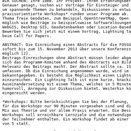
WIR SUCHEN: Ihre Idee. Ihr Projekt. Ihren Erfahrungsber
Genauer gesagt, suchen wir Vorträge für Einsteiger und 
um spannende Themen zu behandeln, Diskussionen zu entwi
praxisorientierte Workshops* runden unser Programm ab. 
Thema freie Geodaten, zum Beispiel OpenStreetMap, Open 
möglich wie Beiträge zu beispielsweise Softwarelösungen
WebGIS, Desktop GIS, Geodatenbanken oder Location-Based
Bewerben Sie sich jetzt mit einem Vortrag, Lightning Ta
beim Call for Papers.

ABSTRACT: Die Einreichung eines Abstracts für die FOSSG
sofort bis zum 15. November 2013 über unsere Konferenzs
möglich [2].

Beitrags-Einreichungen ohne Abstract müssen leider abge
sich das Programm-Komitee anhand des Abstracts ein Bild
Relevanz des Beitrags macht. Der Abstract sollte ca. 15
umfassen. Ob die Einreichung angenommen wurde, wird im 
bekanntgegeben. Es besteht die Möglichkeit einen Lightn
einzureichen. Ein Lightning Talk ist eine kurze, knacki
Auseinandersetzung mit einem Thema, welches in 5 Minute
humorvoll, Anregung zur Diskussion bietet. Weiterhin kö
eingereicht werden.

*Workshops: Bitte berücksichtigen Sie bei der Planung, 
für die Workshops nur 90 Minuten vorgesehen sind und di
Mix aus Theorie und vor allem Praxis erwarten. Die Besc
Workshops soll erreichbare Lernziele und die notwendige
der Teilnehmer enthalten. Ein Workshop findet ab einer 
von 5 statt.
