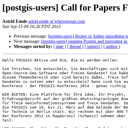
[postgis-users] Call for Papers
Astrid Emde
astrid.emde at wheregroup.com
Sun Sep 15 04:16:26 PDT 2013
Previous message:
[postgis-users] Bezier or Spline smoothing 
Next message:
[postgis-users] running Postgis and pgrouting 
Messages sorted by:
[ date ]
[ thread ]
[ subject ]
[ author ]
Hallo FOSSGIS-Aktive und die, die es werden wollen.

Sie forschen, Sie entwickeln, Sie beschäftigen sich mit

Open-Source-Geo-Software oder freien Geodaten? Sie habe
diesem Themenbereich oder sind bereits dabei, freie Sof
Geodaten zu nutzen oder zu entwickeln? Dann sind Sie au
Konferenz - der FOSSGIS-Konferenz 2014 - genau richtig 
WIR BIETEN: Eine Plattform für Ihre Idee, Ihr Projekt, 
Erfahrungsbericht auf der größten deutschsprachigen Anw
für freie Geoinformationssysteme und freie Geodaten. Im
die FOSSGIS vom 19. bis 21. März auf dem Gelände der Be
für Technik in Berlin statt. Wir rechnen mit über 400 T
der Konferenz 2013 in Rapperswil (Schweiz) nahmen über 
teil.
