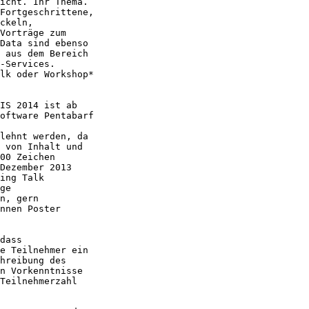
icht. Ihr Thema.

Fortgeschrittene,

ckeln,

Vorträge zum

Data sind ebenso

 aus dem Bereich

-Services.

lk oder Workshop*

IS 2014 ist ab

oftware Pentabarf

lehnt werden, da

 von Inhalt und

00 Zeichen

Dezember 2013

ing Talk

ge

n, gern

nnen Poster

dass

e Teilnehmer ein

hreibung des

n Vorkenntnisse

Teilnehmerzahl
