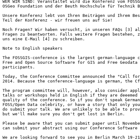
WER WIR SIND: Veranstaltet wird die Konferenz vom FOSSG
OSGeo Foundation und der Beuth Hochschule für Technik B
Unsere Konferenz lebt von Ihren Beiträgen und Ihrem Bes
Teil der Konferenz - wir freuen uns auf Sie!

Noch Fragen? Wir haben versucht, in unseren FAQs [3] al
Fragen zu beantworten. Falls weitere Fragen bestehen, z
uns eine E-Mail [4] zu schreiben.

Note to English speakers

The FOSSGIS-conference is the largest german-language c
Free and Open Source Software for GIS and Free Geodata 
participants.

Today, the Conference Committee announced the "Call for
2014. Because the conference-language is german, the Cf
The program committee will, however, also consider appl
talks or workshops held in English if they are deeemed 
quality of the conference. So if you don't speak German
FOSS/Open Data celebrity, or have a story that only you
do submit your talk. We are unlikely to be able to prov
but we'll make sure you don't get lost in Berlin.

Please be aware that you can submit paper until Novembe
can submit your abstract using our Conference Software 
We are looking forward to see you in Berlin March 19-21