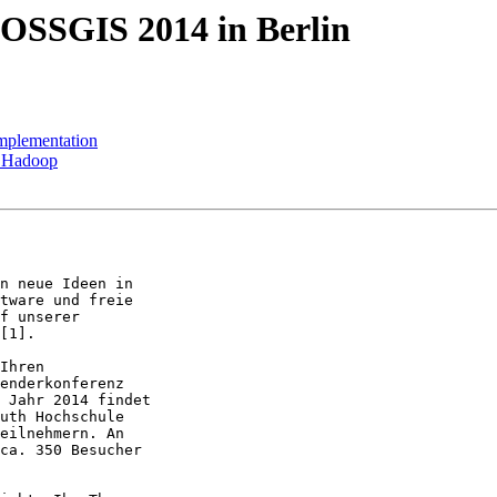
 FOSSGIS 2014 in Berlin
implementation
in Hadoop
n neue Ideen in

tware und freie

f unserer

[1].

Ihren

enderkonferenz

 Jahr 2014 findet

uth Hochschule

eilnehmern. An

ca. 350 Besucher
