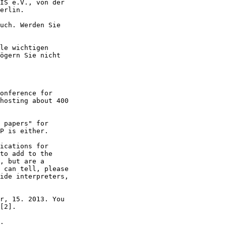
IS e.V., von der

erlin.

uch. Werden Sie

le wichtigen

ögern Sie nicht

onference for

hosting about 400

 papers" for

P is either.

ications for

to add to the

, but are a

 can tell, please

ide interpreters,

r, 15. 2013. You

[2].

.
