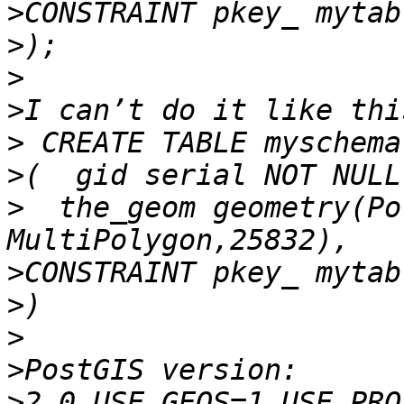
>
>
>
>
>
>
>
  the_geom geometry(Po
>
>
>
>
>