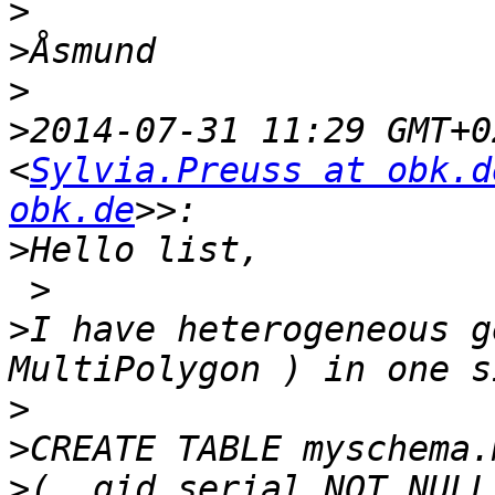
>
>
>
>
2014-07-31 11:29 GMT+0
<
Sylvia.Preuss at obk.d
obk.de
>
 >

>
I have heterogeneous g
>
>
>