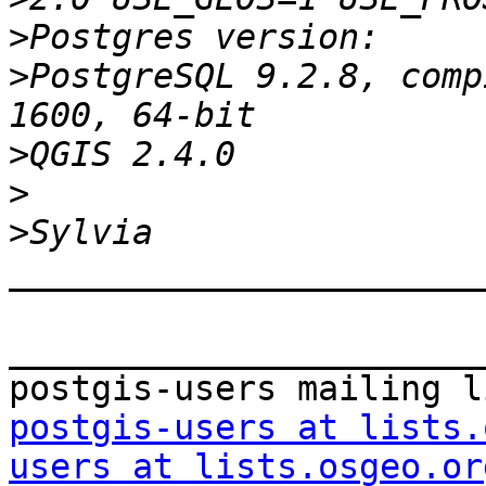
>
>
PostgreSQL 9.2.8, comp
>
>
>
_______________________
_______________________
postgis-users at lists.
users at lists.osgeo.or