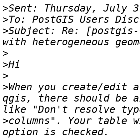
>
>
>
Subject: Re: [postgis-
>
>
>
>
When you create/edit a
qgis, there should be a
like "Don't resolve typ
>columns". Your table w