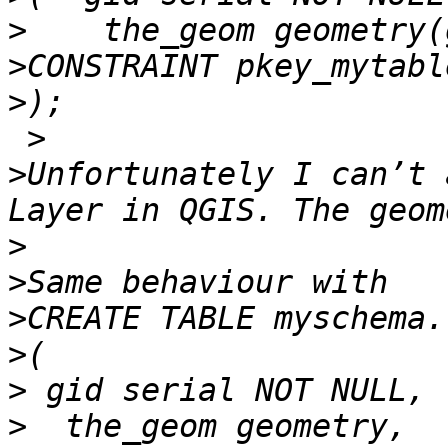
>
>
>
 >

>
Unfortunately I can’t 
>
>
>
>
>
>