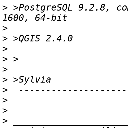
>
 >PostgreSQL 9.2.8, co
>
>
>
>
>
>
>
>
>
>