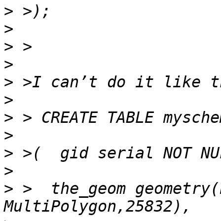
>
>
>
>
>
>
>
>
>
>
>
 >  the_geom geometry(