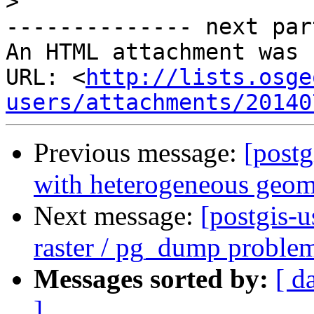
>
-------------- next par
An HTML attachment was 
URL: <
http://lists.osge
users/attachments/20140
Previous message:
[postg
with heterogeneous geom
Next message:
[postgis-u
raster / pg_dump proble
Messages sorted by:
[ d
]