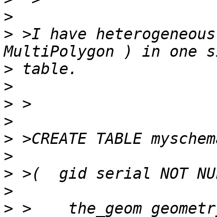
>
>
 >I have heterogeneous
>
>
>
>
>
>
>
>
>