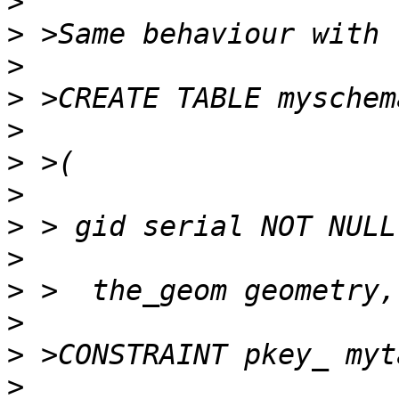
>
>
>
>
>
>
>
>
>
>
>
>
>