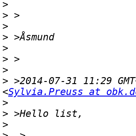
>
>
>
>
>
>
>
>
 >2014-07-31 11:29 GMT
<
Sylvia.Preuss at obk.d
>
>
>
>