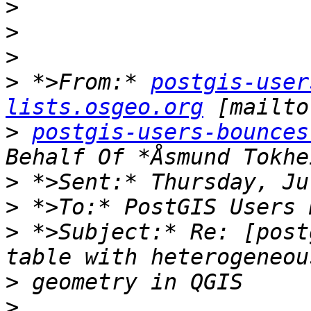
>
>
>
>
 *>From:* 
postgis-user
lists.osgeo.org
>
postgis-users-bounces
>
>
>
 *>Subject:* Re: [post
>
>