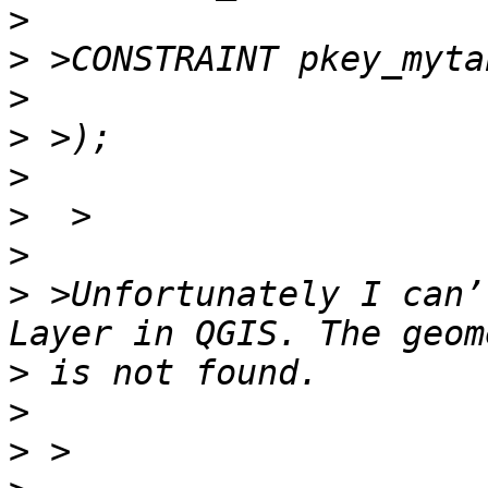
>
>
>
>
>
>
>
>
 >Unfortunately I can’
>
>
>