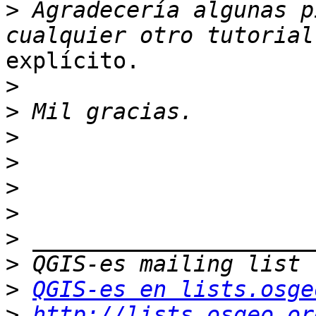
>
 Agradecería algunas p
explícito.

>
>
>
>
>
>
>
>
>
QGIS-es en lists.osge
>
http://lists.osgeo.or