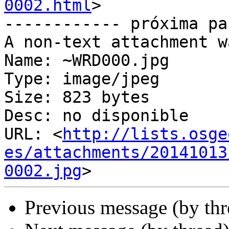
0002.html
>

------------ próxima pa
A non-text attachment w
Name: ~WRD000.jpg

Type: image/jpeg

Size: 823 bytes

Desc: no disponible

URL: <
http://lists.osge
es/attachments/20141013
0002.jpg
Previous message (by th