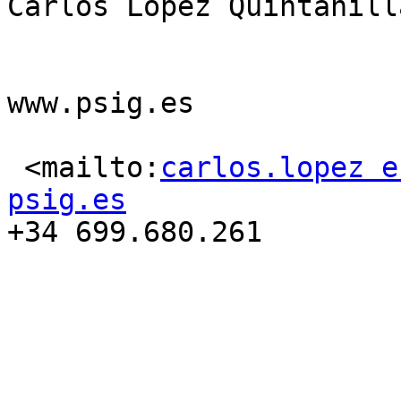
Carlos López Quintanilla
www.psig.es

 <mailto:
carlos.lopez e
psig.es

+34 699.680.261
