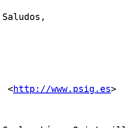
Saludos,

 <
http://www.psig.es
> 
