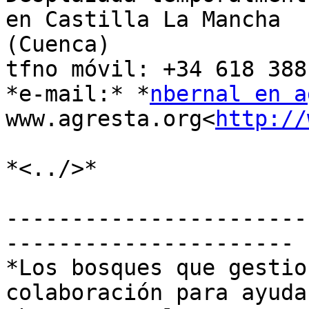
en Castilla La Mancha 

(Cuenca)

tfno móvil: +34 618 388 
*e-mail:* *
nbernal en a
www.agresta.org<
http://
*<../>*

-----------------------
----------------------

*Los bosques que gestio
colaboración para ayuda