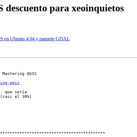
descuento para xeoinquietos
IS en Ubuntu 4.04 y paquete GDAL
 Mastering QGIS

ing-qgis
. que sería

(casi el 30%)

*******************************************
