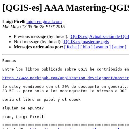
[QGIS-es] AAA Mastering-QGIS 
Luigi Pirelli
luipir en gmail.com
Mie Mayo 13 05:06:28 PDT 2015
Previous message (by thread):
[QGIS-es] Actualización de QG
Next message (by thread):
[QGIS-es] mastering qgis
Mensajes ordenados por:
[ fecha ]
[ hilo ]
[ asunto ]
[ autor ]
Buenas

Entre los libros publicado sobre QGIS he contribuido en
https://www.packtpub.com/application-development/master
lo estoy vendiendo con el 20% de descuento en general..
33.5E... pero solo a los xeoinquietos lo ofresco a 30E 
seria el libro en papel y el ebook

alquien se apunta?

ciao, Luigi Pirelli

*******************************************************