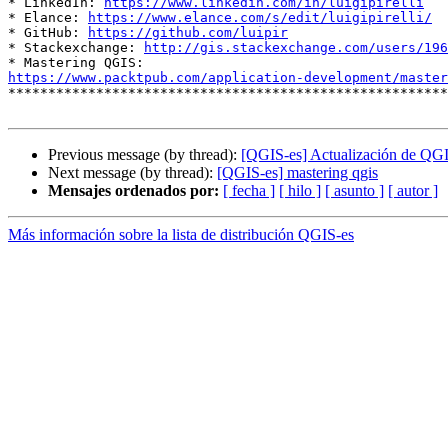
* LinkedIn: 
https://www.linkedin.com/in/luigipirelli
* Elance: 
https://www.elance.com/s/edit/luigipirelli/
* GitHub: 
https://github.com/luipir
* Stackexchange: 
http://gis.stackexchange.com/users/196
https://www.packtpub.com/application-development/master

*******************************************************
Previous message (by thread):
[QGIS-es] Actualización de QG
Next message (by thread):
[QGIS-es] mastering qgis
Mensajes ordenados por:
[ fecha ]
[ hilo ]
[ asunto ]
[ autor ]
Más información sobre la lista de distribución QGIS-es