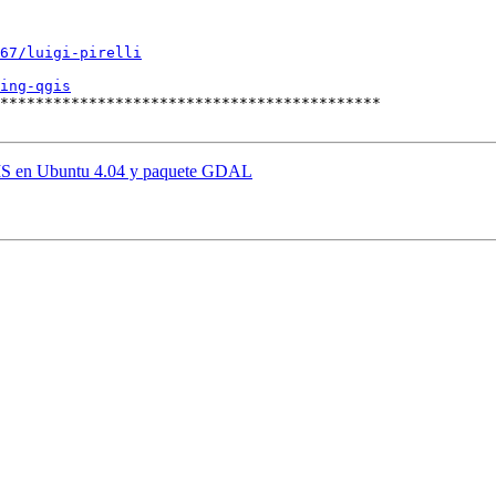
67/luigi-pirelli
ing-qgis
*******************************************

IS en Ubuntu 4.04 y paquete GDAL