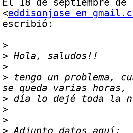
El 18 de septiembre de 
<
eddisonjose en gmail.c
escribió:

>
>
>
>
 tengo un problema, cu
>
>
>
>