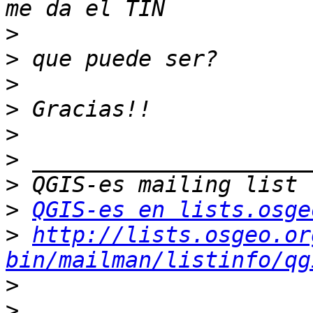
>
>
>
>
>
>
>
>
QGIS-es en lists.osge
>
http://lists.osgeo.or
bin/mailman/listinfo/qg
>
>