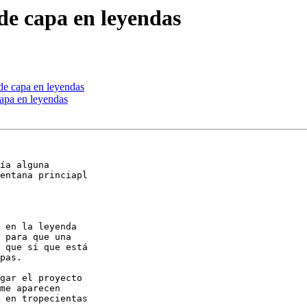
de capa en leyendas
de capa en leyendas
apa en leyendas
ía alguna 

entana princiapl 

 en la leyenda 

 para que una 

 que sí que está 

pas.

gar el proyecto 

me aparecen 

 en tropecientas 
