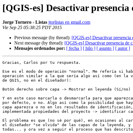
[QGIS-es] Desactivar presencia 
Jorge Tornero - Listas
jtorlistas en gmail.com
Vie Sep 25 05:38:25 PDT 2015
Previous message (by thread):
[QGIS-es] Desactivar presencia 
Next message (by thread):
[QGIS-es] Desactivar presencia de c
Mensajes ordenados por:
[ fecha ]
[ hilo ]
[ asunto ]
[ autor ]
Gracias, Carlos por tu respuesta.

Ese es el modo de operación "normal". Me refería si hab
operación similar a la que sería algo así como (en la v
de QGIS, no en el diseñador):

Botón derecho sobre capa -> Mostrar en leyenda (Sí/no)

Y en este caso marcarla o desmarcarla para que aparezca
por defecto, o no. Algo así como la posibilidad que hay
capa aparezca o no en los resultados de identificación,
implementada propiedades del proyecto -> identificar ca
El problema es que (no sé por qué), en ocasiones al car
el diseñador "se olvida" de las capas de la leyenda, y 
todas... y ora vez a seguir el proceso que has descrito