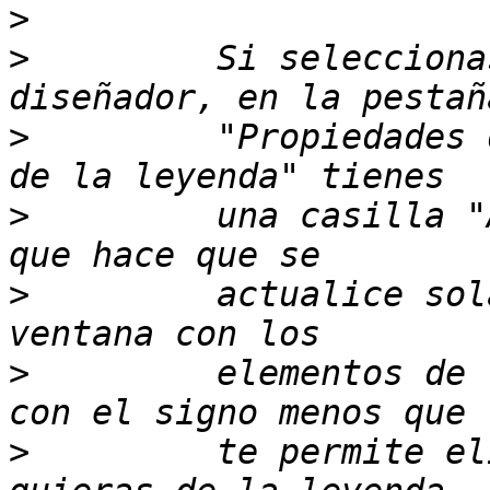
>
>
         Si selecciona
>
         "Propiedades 
>
         una casilla "
>
         actualice sol
>
         elementos de 
>
         te permite el