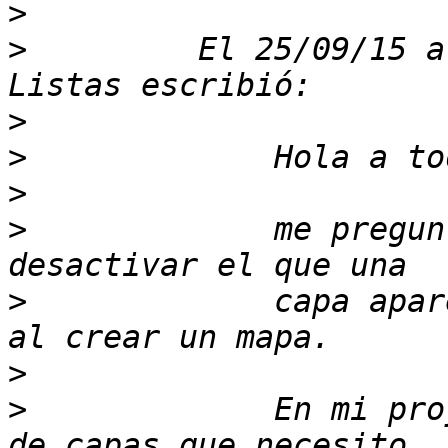
>
>
         El 25/09/15 a
>
>
>
>
             me pregun
>
             capa apar
>
>
             En mi pro