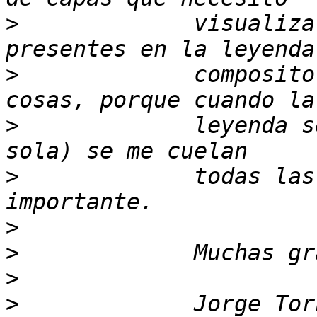
>
             visualiza
>
             composito
>
             leyenda s
>
             todas las
>
>
>
>