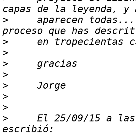
>
     aparecen todas...
>
>
>
>
>
>
>
>
     El 25/09/15 a las