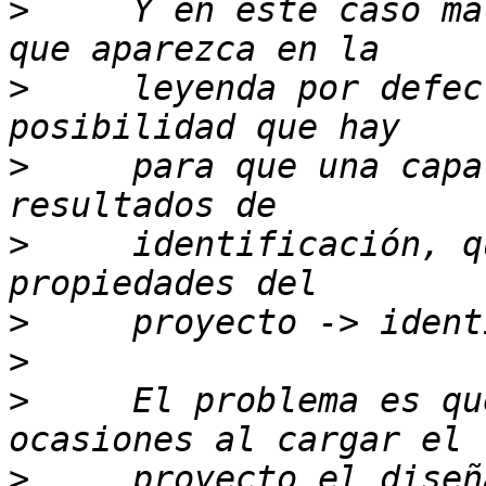
>
     Y en este caso ma
>
     leyenda por defec
>
     para que una capa
>
     identificación, q
>
>
>
     El problema es qu
>
     proyecto el diseñ