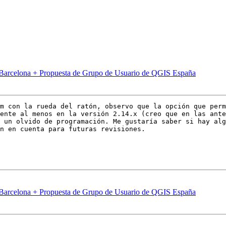
 Barcelona + Propuesta de Grupo de Usuario de QGIS España
m con la rueda del ratón, observo que la opción que perm
ente al menos en la versión 2.14.x (creo que en las ante
 un olvido de programación. Me gustaría saber si hay alg
n en cuenta para futuras revisiones.

 Barcelona + Propuesta de Grupo de Usuario de QGIS España