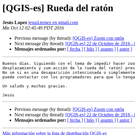
[QGIS-es] Rueda del ratón
Jesús Lopez
jesusl.temez en gmail.com
Mie Oct 12 02:45:49 PDT 2016
Previous message (by thread):
[QGIS-es] Zoom con ratón
Next message (by thread):
[QGIS-es] 22 de Octubre de 2016 -
Mensajes ordenados por:
[ fecha ]
[ hilo ]
[ asunto ]
[ autor ]
Buenos días. Siguiendo con el tema de impedir hacer zoo
desplazamiento y zum-acción de la rueda del ratón) pres
No sé si es una desaparición intencionada o simplemente
puede contactar con los programadores para que lo tenga
Un saludo y muchas gracias.

Previous message (by thread):
[QGIS-es] Zoom con ratón
Next message (by thread):
[QGIS-es] 22 de Octubre de 2016 -
Mensajes ordenados por:
[ fecha ]
[ hilo ]
[ asunto ]
[ autor ]
Más información sobre la lista de distribución QGIS-es