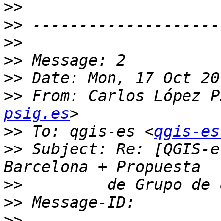
>>
>>
>>
>>
>>
>>
 From: Carlos López P
psig.es
>>
 To: qgis-es <
qgis-es
>>
 Subject: Re: [QGIS-e
>>
>>
>>