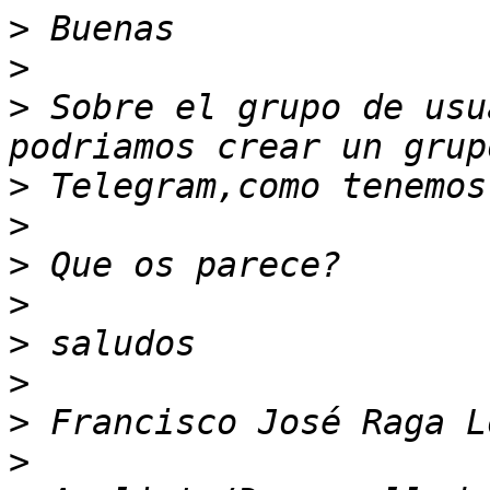
>
>
>
 Sobre el grupo de usu
>
>
>
>
>
>
>
>