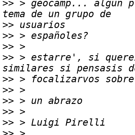
>>
 > geocamp... algun p
>>
>>
>>
>>
 > estarre', si quere
>>
>>
>>
>>
>>
>>