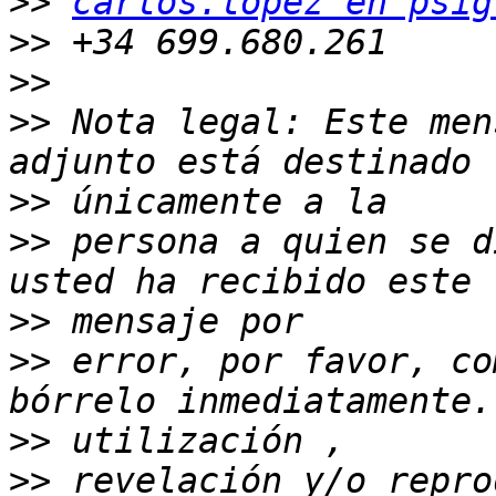
>>
carlos.lopez en psig
>>
>>
>>
 Nota legal: Este men
>>
>>
 persona a quien se d
>>
>>
 error, por favor, co
>>
>>
 revelación y/o repro