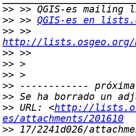
>>
>>
 >> 
QGIS-es en lists.
>>
 >> 
http://lists.osgeo.org/
>>
>>
>>
>>
>>
>>
 URL: <
http://lists.o
es/attachments/201610
>>