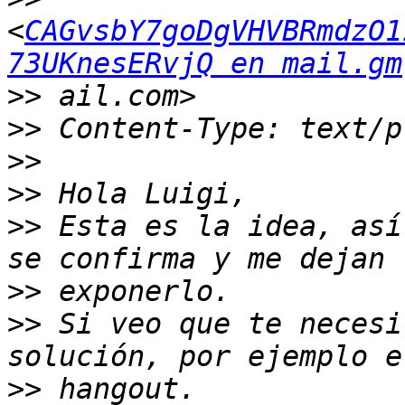
<
CAGvsbY7goDgVHVBRmdzO1
73UKnesERvjQ en mail.gm
>>
>>
>>
>>
>>
 Esta es la idea, así
>>
>>
 Si veo que te necesi
>>