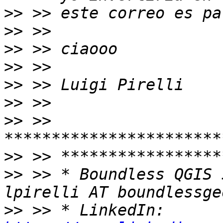
>>
>>
>>
>>
>>
>>
>>
 >> 
>>
>>
 >> * Boundless QGIS 
>>
 >> * LinkedIn: 