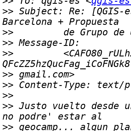
>>
 To: qgis-es <
qgis-es
>>
 Subject: Re: [QGIS-e
>>
>>
>>
         <CAFO80_rULh
QFcZZ5hzQucFag_iCoFNGk8
>>
>>
>>
>>
 Justo vuelto desde u
>>
 geocamp... algun pla