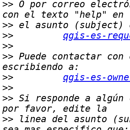
>>
 O por correo electró
>>
>>
qgis-es-requ
>>
>>
 Puede contactar con 
>>
qgis-es-owne
>>
>>
 Si responde a algún 
>>
 linea del asunto (su