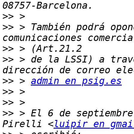
>>
>>
 > También podrá opon
>>
>>
 > de la LSSI) a trav
>>
 > 
admin en psig.es
>>
>>
>>
 > El 6 de septiembre
Pirelli <
luipir en gmai