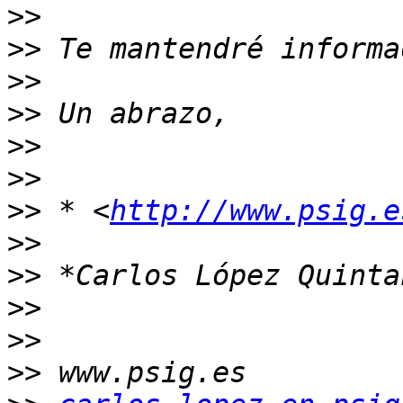
>>
>>
>>
>>
>>
>>
>>
 * <
http://www.psig.e
>>
>>
>>
>>
>>