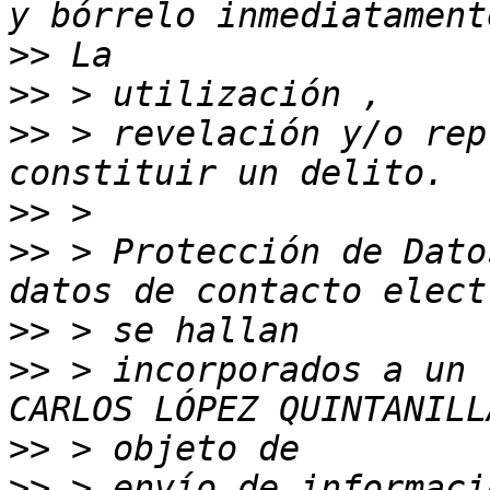
>>
>>
>>
 > revelación y/o rep
>>
>>
 > Protección de Dato
>>
>>
 > incorporados a un 
>>
>>
 > envío de informaci