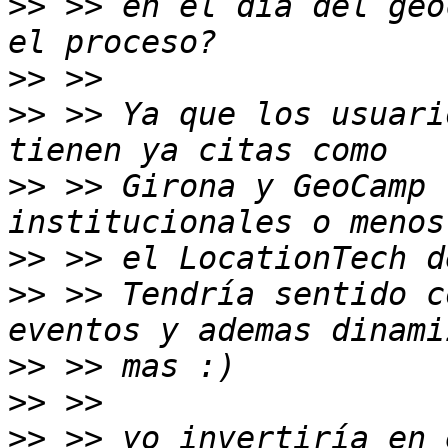
>>
 >> en el dia del geo
>>
>>
 >> Ya que los usuari
>>
 >> Girona y GeoCamp 
>>
>>
 >> Tendría sentido c
>>
>>
>>