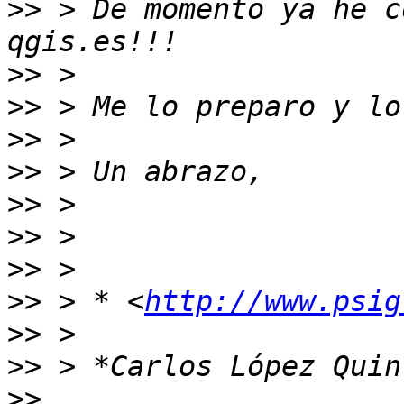
>>
 > De momento ya he c
>>
>>
>>
>>
>>
>>
>>
>>
 > * <
http://www.psig
>>
>>
>>