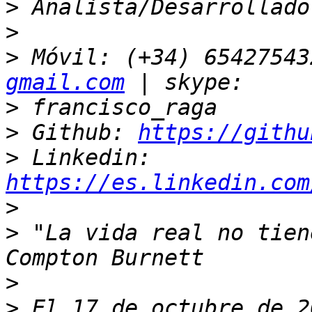
>
>
>
 Móvil: (+34) 65427543
gmail.com
>
>
 Github: 
https://githu
>
 Linkedin: 
https://es.linkedin.com
>
>
 "La vida real no tien
>
>
 El 17 de octubre de 2