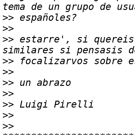
>>
>>
>>
 estarre', si quereis
>>
>>
>>
>>
>>
>>
>>