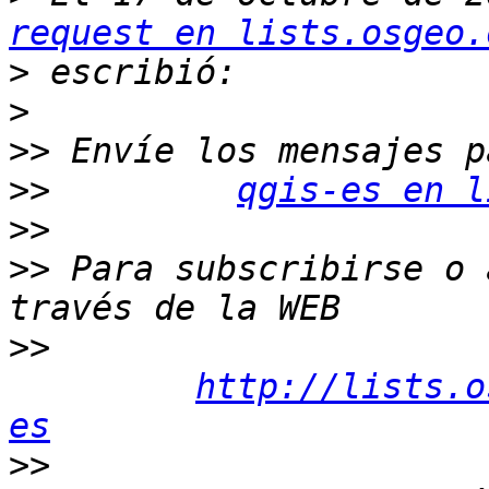
request en lists.osgeo.
>
>
>>
>>
qgis-es en l
>>
>>
 Para subscribirse o 
>>
http://lists.o
es
>>