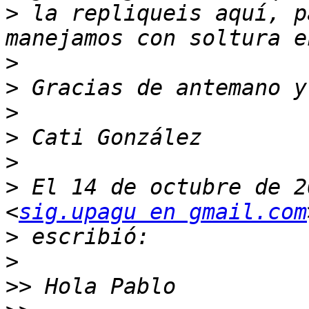
>
 la repliqueis aquí, p
>
>
>
>
>
>
 El 14 de octubre de 2
<
sig.upagu en gmail.com
>
>
>>