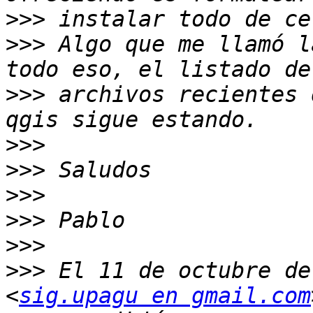
>>>
>>>
 Algo que me llamó l
>>>
 archivos recientes 
>>>
>>>
>>>
>>>
>>>
>>>
 El 11 de octubre de
<
sig.upagu en gmail.com