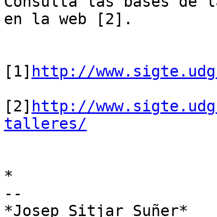
Consulta las bases de l
en la web [2].

[1]
http://www.sigte.udg
[2]
http://www.sigte.udg
talleres/
*

-- 

*Josep Sitjar Suñer*
