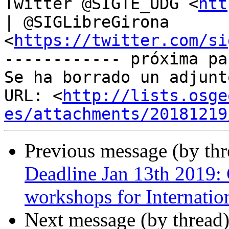
Twitter @SIGTE_UDG <
htt
| @SIGLibreGirona 

<
https://twitter.com/si
------------ próxima pa
Se ha borrado un adjunt
URL: <
http://lists.osge
es/attachments/20181219
Previous message (by th
Deadline Jan 13th 2019: C
workshops for Internati
Next message (by thread