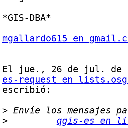
*GIS-DBA*

mgallardo615 en gmail.c
El jue., 26 de jul. de 
es-request en lists.osg
escribió:

>
>
qgis-es en li