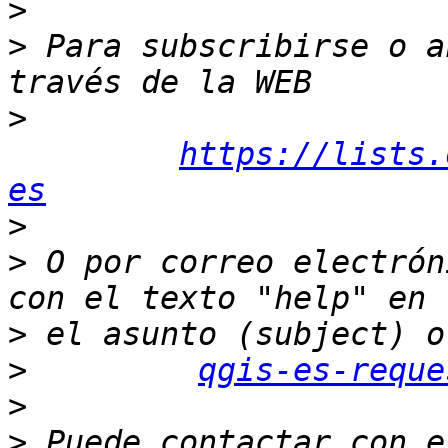
>
>
 Para subscribirse o a
>
https://lists.
es
>
>
 O por correo electrón
>
>
qgis-es-reque
>
>
 Puede contactar con e