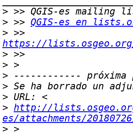
>
>
 >> 
QGIS-es en lists.o
>
 >> 
https://lists.osgeo.org
>
>
>
>
>
>
http://lists.osgeo.or
es/attachments/20180726
>