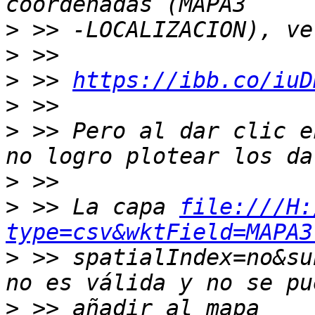
>
>
>
 >> 
https://ibb.co/iuD
>
>
 >> Pero al dar clic e
>
>
 >> La capa 
file:///H:
type=csv&wktField=MAPA3
>
 >> spatialIndex=no&su
>