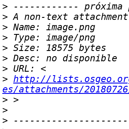
>
>
>
>
>
>
>
>
http://lists.osgeo.or
es/attachments/20180726
>
>
>