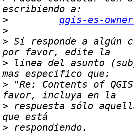
>
qgis-es-owner
>
>
 Si responde a algún c
>
 linea del asunto (sub
>
 "Re: Contents of QGIS
>
 respuesta sólo aquell
>