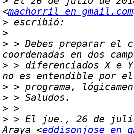
>
 El 26 de julio de 201
<
machorril en gmail.com
>
>
>
 > Debes preparar el c
>
 > diferenciados X e Y
>
>
>
>
 > El jue., 26 de juli
Araya <
eddisonjose en g