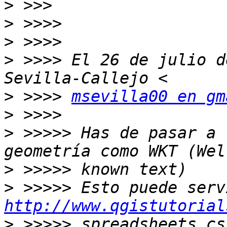
>
>
>
>
 >>>> El 26 de julio d
>
 >>>> 
msevilla00 en gm
>
>
 >>>>> Has de pasar a 
>
>
http://www.qgistutorial
>