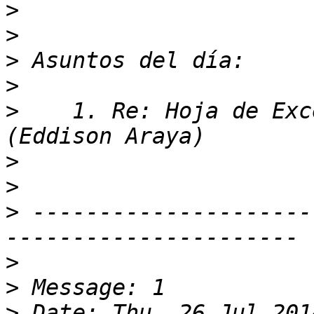
>
>
>
>
>
    1. Re: Hoja de Exc
>
>
>
 ---------------------
>
>
>