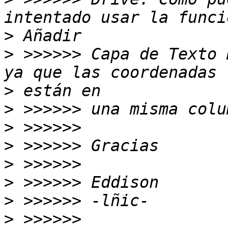
>
>
 >>>>>> Capa de Texto 
>
>
>
>
>
>
>
>