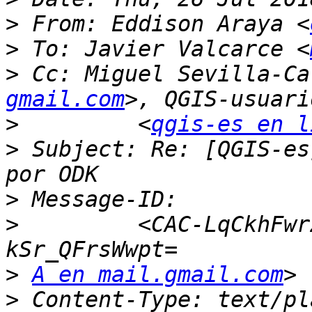
>
 From: Eddison Araya <
>
 To: Javier Valcarce <
>
 Cc: Miguel Sevilla-Ca
gmail.com
>
         <
qgis-es en l
>
 Subject: Re: [QGIS-es
>
>
         <CAC-LqCkhFwr
>
A en mail.gmail.com
>