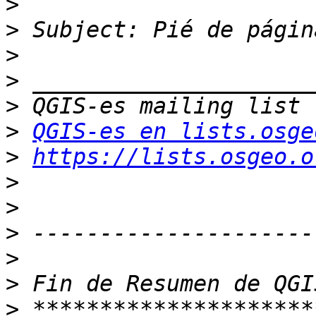
>
>
>
>
>
>
QGIS-es en lists.osge
>
https://lists.osgeo.o
>
>
>
>
>
>