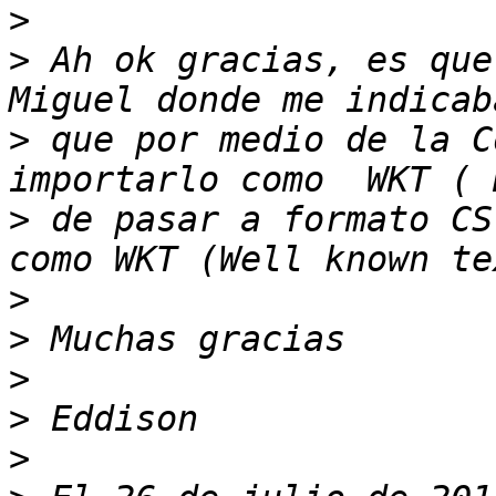
>
>
 Ah ok gracias, es que
>
 que por medio de la C
>
 de pasar a formato CS
>
>
>
>
>