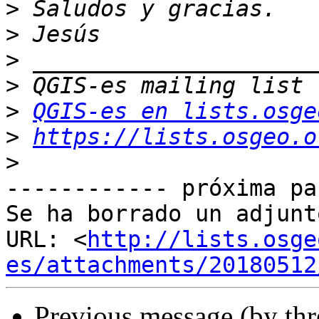
>
>
>
>
>
QGIS-es en lists.osge
>
https://lists.osgeo.o
>
------------ próxima pa
Se ha borrado un adjunt
URL: <
http://lists.osge
es/attachments/20180512
Previous message (by th