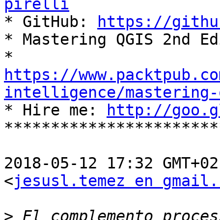
pirelli

* GitHub: 
https://githu
* Mastering QGIS 2nd Ed
https://www.packtpub.co
intelligence/mastering-

* Hire me: 
http://goo.g
***********************
2018-05-12 17:32 GMT+02
<
jesusl.temez en gmail.
>
 El complemento proces