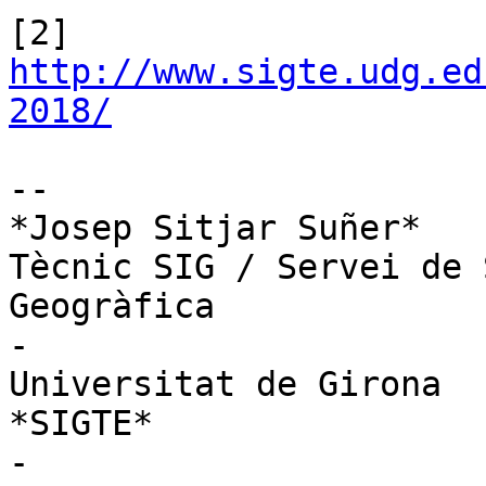
[2] 
http://www.sigte.udg.ed
2018/
-- 

*Josep Sitjar Suñer*

Tècnic SIG / Servei de 
Geogràfica

-

Universitat de Girona

*SIGTE*

-
