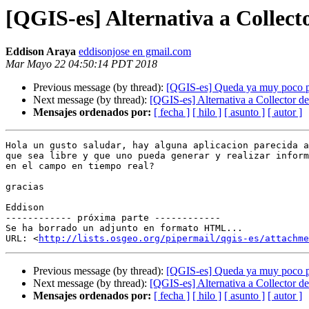
[QGIS-es] Alternativa a Collect
Eddison Araya
eddisonjose en gmail.com
Mar Mayo 22 04:50:14 PDT 2018
Previous message (by thread):
[QGIS-es] Queda ya muy poco par
Next message (by thread):
[QGIS-es] Alternativa a Collector d
Mensajes ordenados por:
[ fecha ]
[ hilo ]
[ asunto ]
[ autor ]
Hola un gusto saludar, hay alguna aplicacion parecida a
que sea libre y que uno pueda generar y realizar inform
en el campo en tiempo real?

gracias

Eddison

------------ próxima parte ------------

Se ha borrado un adjunto en formato HTML...

URL: <
http://lists.osgeo.org/pipermail/qgis-es/attachme
Previous message (by thread):
[QGIS-es] Queda ya muy poco par
Next message (by thread):
[QGIS-es] Alternativa a Collector d
Mensajes ordenados por:
[ fecha ]
[ hilo ]
[ asunto ]
[ autor ]