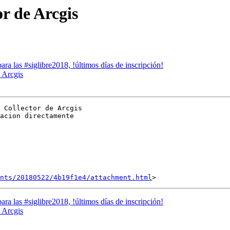
or de Arcgis
a las #siglibre2018, !últimos días de inscripción!
e Arcgis
 Collector de Arcgis

acion directamente

nts/20180522/4b19f1e4/attachment.html
a las #siglibre2018, !últimos días de inscripción!
e Arcgis