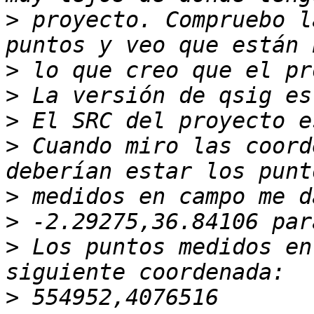
>
 proyecto. Compruebo l
>
>
>
>
 Cuando miro las coord
>
>
>
 Los puntos medidos en
>