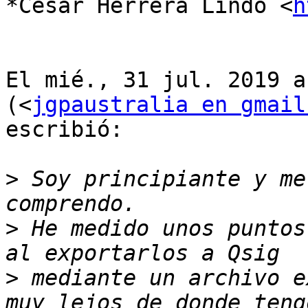
*César Herrera Lindo <
h
El mié., 31 jul. 2019 a
(<
jgpaustralia en gmail
escribió:

>
 Soy principiante y me
>
 He medido unos puntos
>
 mediante un archivo e