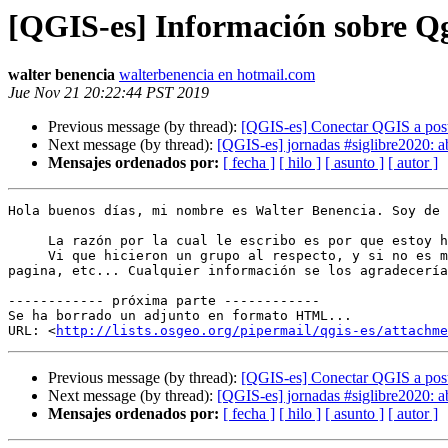
[QGIS-es] Información sobre Qg
walter benencia
walterbenencia en hotmail.com
Jue Nov 21 20:22:44 PST 2019
Previous message (by thread):
[QGIS-es] Conectar QGIS a pos
Next message (by thread):
[QGIS-es] jornadas #siglibre2020: ab
Mensajes ordenados por:
[ fecha ]
[ hilo ]
[ asunto ]
[ autor ]
Hola buenos días, mi nombre es Walter Benencia. Soy de 
     La razón por la cual le escribo es por que estoy haciendo un informe, sobre el Qguis, Historia, evolución del programa, Utilidades para la Agronomia etc...

     Vi que hicieron un grupo al respecto, y si no es mucha molestia, pedirles por favor y agradeciendo su tiempo, si tienen información al respecto, algún libro, 
pagina, etc... Cualquier información se los agradecería
------------ próxima parte ------------

Se ha borrado un adjunto en formato HTML...

URL: <
http://lists.osgeo.org/pipermail/qgis-es/attachme
Previous message (by thread):
[QGIS-es] Conectar QGIS a pos
Next message (by thread):
[QGIS-es] jornadas #siglibre2020: ab
Mensajes ordenados por:
[ fecha ]
[ hilo ]
[ asunto ]
[ autor ]