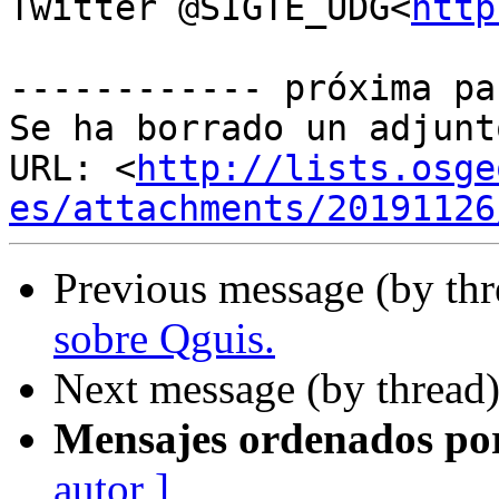

Twitter @SIGTE_UDG<
http
------------ próxima pa
Se ha borrado un adjunt
URL: <
http://lists.osge
es/attachments/20191126
Previous message (by th
sobre Qguis.
Next message (by thread
Mensajes ordenados po
autor ]