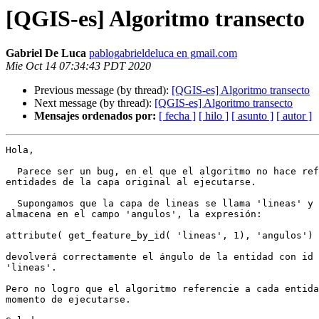
[QGIS-es] Algoritmo transecto
Gabriel De Luca
pablogabrieldeluca en gmail.com
Mie Oct 14 07:34:43 PDT 2020
Previous message (by thread):
[QGIS-es] Algoritmo transecto
Next message (by thread):
[QGIS-es] Algoritmo transecto
Mensajes ordenados por:
[ fecha ]
[ hilo ]
[ asunto ]
[ autor ]
Hola,

  Parece ser un bug, en el que el algoritmo no hace referencia a las

entidades de la capa original al ejecutarse.

  Supongamos que la capa de lineas se llama 'lineas' y el valor numerico se

almacena en el campo 'angulos', la expresión:

attribute( get_feature_by_id( 'lineas', 1), 'angulos')

devolverá correctamente el ángulo de la entidad con id 
'lineas'.

Pero no logro que el algoritmo referencie a cada entida
momento de ejecutarse.
