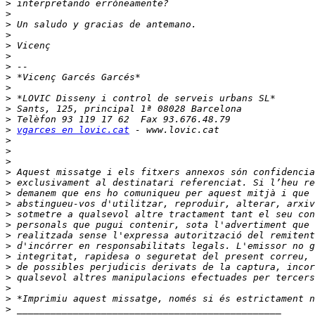
>
>
>
>
>
>
>
>
>
>
>
>
>
vgarces en lovic.cat
>
>
>
>
>
>
>
>
>
>
>
>
>
>
>
>
>