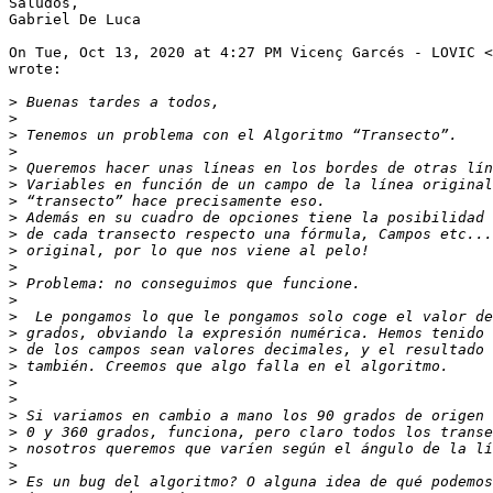
Saludos,

Gabriel De Luca

On Tue, Oct 13, 2020 at 4:27 PM Vicenç Garcés - LOVIC <
wrote:

>
>
>
>
>
>
>
>
>
>
>
>
>
>
>
>
>
>
>
>
>
>
>
>