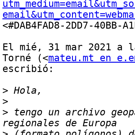
utm_medium=email&utm_so
email&utm_content=webma
<#DAB4FAD8-2DD7-40BB-A1
El mié, 31 mar 2021 a l
Torné (<
mateu.mt en e.e
escribió:

>
>
>
 tengo un archivo geop
>
 (formato polígonos) d