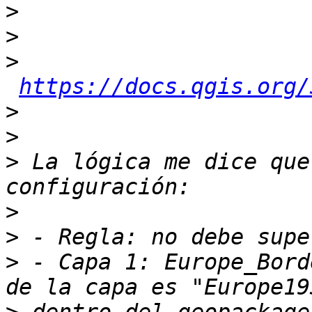
>
>
>
https://docs.qgis.org/
>
>
>
 La lógica me dice que
>
>
>
 - Capa 1: Europe_Bord