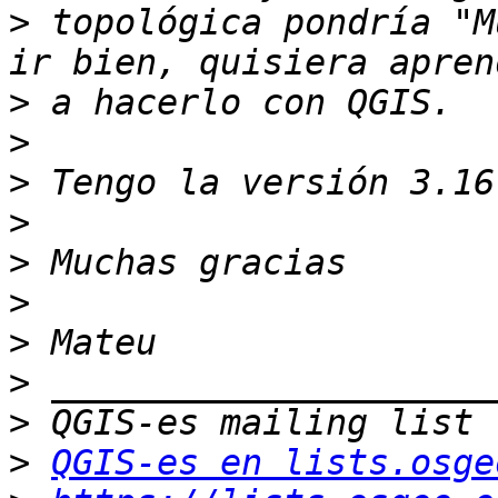
>
 topológica pondría "M
>
>
>
>
>
>
>
>
>
>
QGIS-es en lists.osge