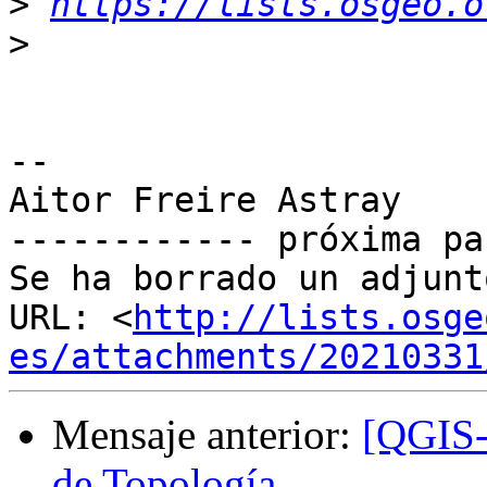
>
https://lists.osgeo.o
>
-- 

Aitor Freire Astray

------------ próxima pa
Se ha borrado un adjunt
URL: <
http://lists.osge
es/attachments/20210331
Mensaje anterior:
[QGIS-
de Topología