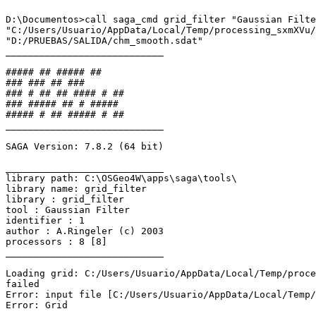
D:\Documentos>call saga_cmd grid_filter "Gaussian Filte
"C:/Users/Usuario/AppData/Local/Temp/processing_sxmXVu/
"D:/PRUEBAS/SALIDA/chm_smooth.sdat"

____________________________

##### ## ##### ##

### ### ## ###

### # ## ## #### # ##

### ##### ## # #####

##### # ## ##### # ##

____________________________

SAGA Version: 7.8.2 (64 bit)

____________________________

library path: C:\OSGeo4W\apps\saga\tools\

library name: grid_filter

library : grid_filter

tool : Gaussian Filter

identifier : 1

author : A.Ringeler (c) 2003

processors : 8 [8]

____________________________

Loading grid: C:/Users/Usuario/AppData/Local/Temp/proce
failed

Error: input file [C:/Users/Usuario/AppData/Local/Temp/
Error: Grid
