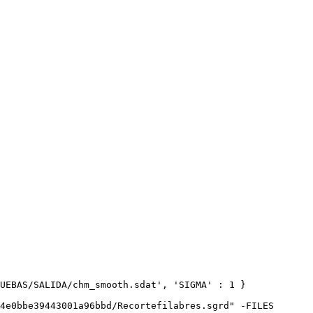
UEBAS/SALIDA/chm_smooth.sdat', 'SIGMA' : 1 }

4e0bbe39443001a96bbd/Recortefilabres.sgrd" -FILES 