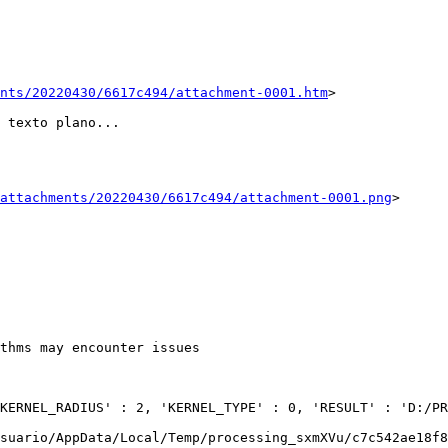
ents/20220430/6617c494/attachment-0001.htm
>

 texto plano...

attachments/20220430/6617c494/attachment-0001.png
>

thms may encounter issues

KERNEL_RADIUS' : 2, 'KERNEL_TYPE' : 0, 'RESULT' : 'D:/PR
suario/AppData/Local/Temp/processing_sxmXVu/c7c542ae18f8