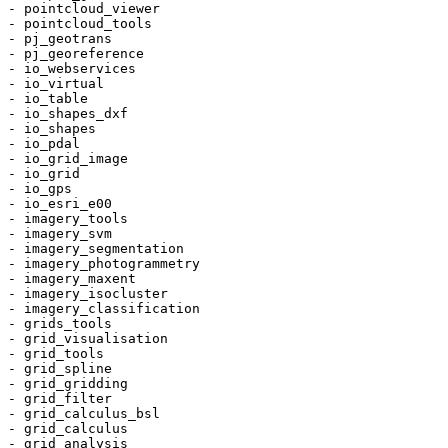
- pointcloud_viewer

- pointcloud_tools

- pj_geotrans

- pj_georeference

- io_webservices

- io_virtual

- io_table

- io_shapes_dxf

- io_shapes

- io_pdal

- io_grid_image

- io_grid

- io_gps

- io_esri_e00

- imagery_tools

- imagery_svm

- imagery_segmentation

- imagery_photogrammetry

- imagery_maxent

- imagery_isocluster

- imagery_classification

- grids_tools

- grid_visualisation

- grid_tools

- grid_spline

- grid_gridding

- grid_filter

- grid_calculus_bsl

- grid_calculus

- grid_analysis
