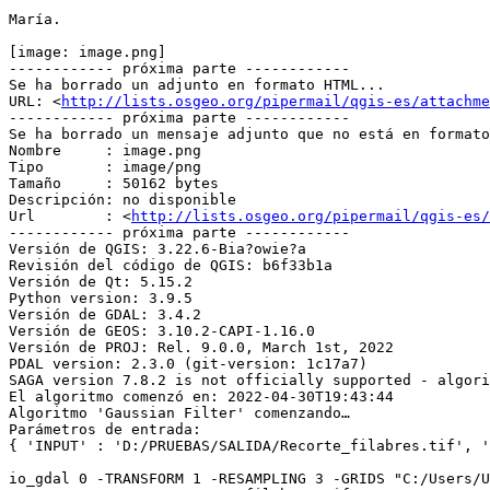
María.

[image: image.png]

------------ próxima parte ------------

Se ha borrado un adjunto en formato HTML...

URL: <
http://lists.osgeo.org/pipermail/qgis-es/attachm
------------ próxima parte ------------

Se ha borrado un mensaje adjunto que no está en formato
Nombre     : image.png

Tipo       : image/png

Tamaño     : 50162 bytes

Descripción: no disponible

Url        : <
http://lists.osgeo.org/pipermail/qgis-es/
------------ próxima parte ------------

Versión de QGIS: 3.22.6-Bia?owie?a

Revisión del código de QGIS: b6f33b1a

Versión de Qt: 5.15.2

Python version: 3.9.5

Versión de GDAL: 3.4.2

Versión de GEOS: 3.10.2-CAPI-1.16.0

Versión de PROJ: Rel. 9.0.0, March 1st, 2022

PDAL version: 2.3.0 (git-version: 1c17a7)

SAGA version 7.8.2 is not officially supported - algori
El algoritmo comenzó en: 2022-04-30T19:43:44

Algoritmo 'Gaussian Filter' comenzando…

Parámetros de entrada:

{ 'INPUT' : 'D:/PRUEBAS/SALIDA/Recorte_filabres.tif', '
io_gdal 0 -TRANSFORM 1 -RESAMPLING 3 -GRIDS "C:/Users/U