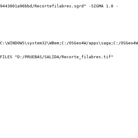
9443001a96bbd/Recortefilabres.sgrd" -SIGMA 1.0 -
C:\WINDOWS\system32\WBem;C:/OSGeo4W/apps\saga;C:/OSGeo4W
FILES "D:/PRUEBAS/SALIDA/Recorte_filabres.tif"
