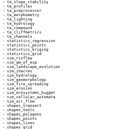
- ta_slope_stability

- ta_profiles

- ta_preprocessor

- ta_morphometry

- ta_lighting

- ta_hydrology

- ta_compound

- ta_cliffmetrics

- ta_channels

- statistics_regression

- statistics_points

- statistics_kriging

- statistics_grid

- sim_rivflow

- sim_qm_of_esp

- sim_landscape_evolution

- sim_ihacres

- sim_hydrology

- sim_geomorphology

- sim_fire_spreading

- sim_erosion

- sim_ecosystems_hugget

- sim_cellular_automata

- sim_air_flow

- shapes_transect

- shapes_tools

- shapes_polygons

- shapes_points

- shapes_lines

- shapes_grid
