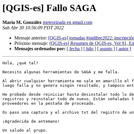
[QGIS-es] Fallo SAGA
María M. González
meteorizada en gmail.com
Sab Abr 30 10:56:09 PDT 2022
Mensaje anterior:
[QGIS-es] jornadas #siglibre2022: inscripción
Próximo mensaje:
[QGIS-es] Resumen de QGIS-es, Vol 91, Env
Mensajes ordenados por:
[ fecha ]
[ hilo ]
[ asunto ]
[ autor ]
Hola, ¿qué tal?

Necesito algunas herramientas de SAGA y me falla.

Al abrir cualquier herramienta me sale en amarillo el f
luego falla y no genera ningún resultado, y tampoco ent
He probado desde reiniciar hasta desinstalar todo lo de
registros y reinstalar todo de nuevo. Están señaladas t
proveedores en la pestaña de procesado.

Os paso una captura y el archivo txt del registro de un
¡Agradecida de antemano!

Un saludo al grupo.
