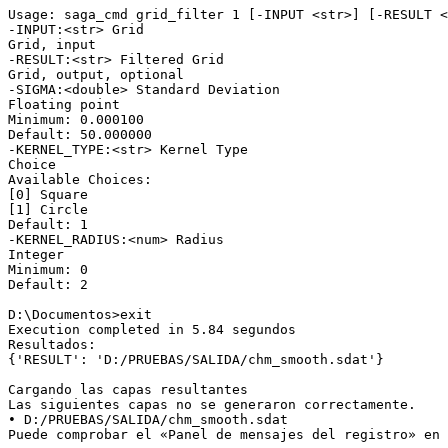
Usage: saga_cmd grid_filter 1 [-INPUT <str>] [-RESULT <
-INPUT:<str> Grid

Grid, input

-RESULT:<str> Filtered Grid

Grid, output, optional

-SIGMA:<double> Standard Deviation

Floating point

Minimum: 0.000100

Default: 50.000000

-KERNEL_TYPE:<str> Kernel Type

Choice

Available Choices:

[0] Square

[1] Circle

Default: 1

-KERNEL_RADIUS:<num> Radius

Integer

Minimum: 0

Default: 2

D:\Documentos>exit

Execution completed in 5.84 segundos

Resultados:

{'RESULT': 'D:/PRUEBAS/SALIDA/chm_smooth.sdat'}

Cargando las capas resultantes

Las siguientes capas no se generaron correctamente.

• D:/PRUEBAS/SALIDA/chm_smooth.sdat
