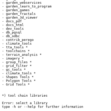
- garden_webservices

- garden_learn_to_program

- garden_games

- garden_fractals

- garden_3d_viewer

- docs_pdf

- docs_html

- dev_tools

- db_pgsql

- db_odbc

- contrib_perego

- climate_tools

- tta_tools *

- toolchains *

- terrain_analysis *

- imagery *

- group_files *

- grid_filter *

- gc_tools *

- climate_tools *

- Shapes Tools *

- Polygon Tools *

- Grid Tools *

*) tool chain libraries

Error: select a library

type -h or --help for further information
