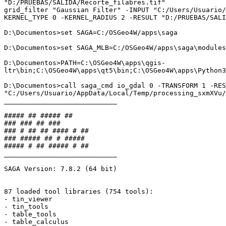
"D:/PRUEBAS/SALIDA/Recorte_filabres.tif"

grid_filter "Gaussian Filter" -INPUT "C:/Users/Usuario/
KERNEL_TYPE 0 -KERNEL_RADIUS 2 -RESULT "D:/PRUEBAS/SALI
D:\Documentos>set SAGA=C:/OSGeo4W/apps\saga

D:\Documentos>set SAGA_MLB=C:/OSGeo4W/apps\saga\modules

D:\Documentos>PATH=C:\OSGeo4W\apps\qgis-
ltr\bin;C:\OSGeo4W\apps\qt5\bin;C:\OSGeo4W\apps\Python3
D:\Documentos>call saga_cmd io_gdal 0 -TRANSFORM 1 -RES
"C:/Users/Usuario/AppData/Local/Temp/processing_sxmXVu/
____________________________

##### ## ##### ##

### ### ## ###

### # ## ## #### # ##

### ##### ## # #####

##### # ## ##### # ##

____________________________

SAGA Version: 7.8.2 (64 bit)

87 loaded tool libraries (754 tools):

- tin_viewer

- tin_tools

- table_tools

- table_calculus
