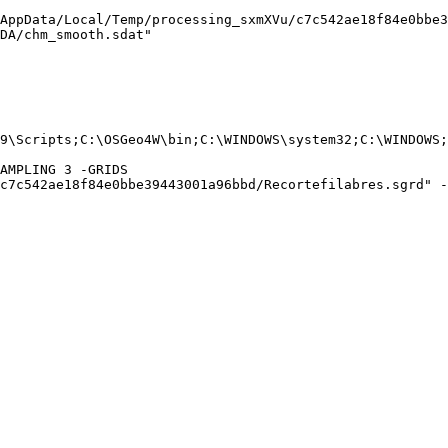
AppData/Local/Temp/processing_sxmXVu/c7c542ae18f84e0bbe3
DA/chm_smooth.sdat"

9\Scripts;C:\OSGeo4W\bin;C:\WINDOWS\system32;C:\WINDOWS;
AMPLING 3 -GRIDS 
c7c542ae18f84e0bbe39443001a96bbd/Recortefilabres.sgrd" -