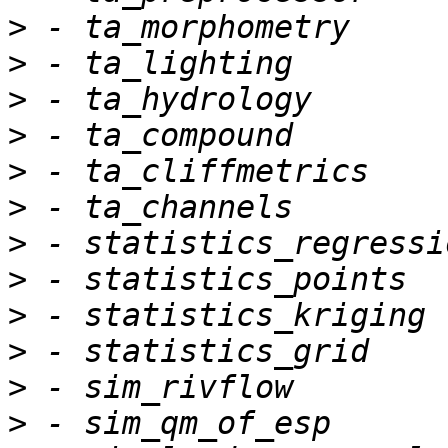
>
>
>
>
>
>
>
>
>
>
>
>