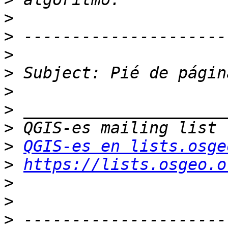
>
>
>
>
>
>
>
>
QGIS-es en lists.osge
>
https://lists.osgeo.o
>
>
>