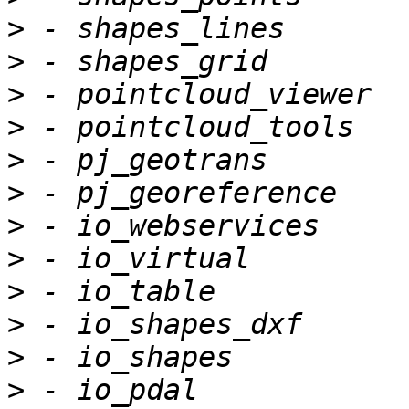
>
>
>
>
>
>
>
>
>
>
>
>