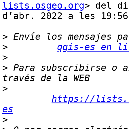
lists.osgeo.org
> del di
d’abr. 2022 a les 19:56:
>
>
qgis-es en li
>
>
 Para subscribirse o a
>
https://lists.
es
>