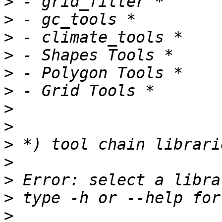
>
>
>
>
>
>
>
>
>
>
>
>
>