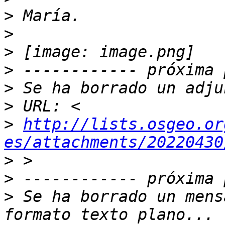
>
>
>
>
>
>
>
http://lists.osgeo.or
es/attachments/20220430
>
>
>
 Se ha borrado un mens