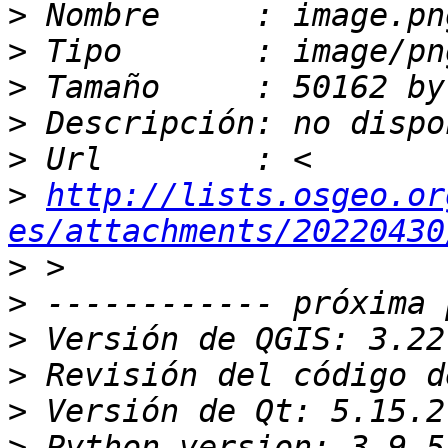
>
>
>
>
>
>
http://lists.osgeo.or
es/attachments/20220430
>
>
>
>
>
>