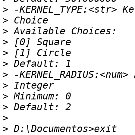
>
>
>
>
>
>
>
>
>
>
>
>