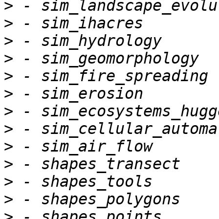
>
>
>
>
>
>
>
>
>
>
>
>
>