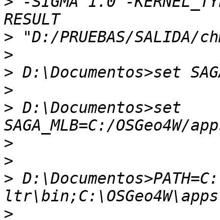
>
 -SIGMA 1.0 -KERNEL_TY
>
>
>
>
>
 D:\Documentos>set 
>
>
>
 D:\Documentos>PATH=C:
>