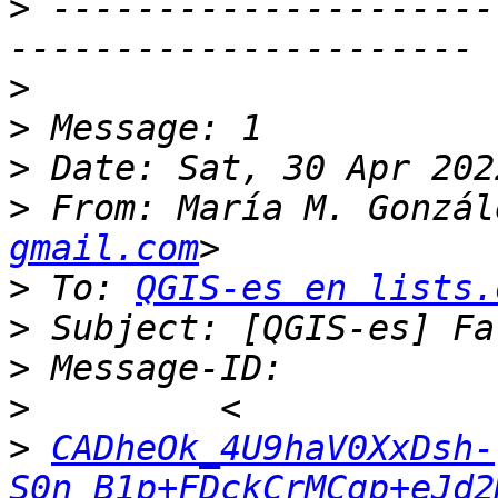
>
 ---------------------
>
>
>
>
 From: María M. Gonzál
gmail.com
>
 To: 
QGIS-es en lists.
>
>
>
>
CADheOk_4U9haV0XxDsh-
S0n_B1p+FDckCrMCgp+eJd2