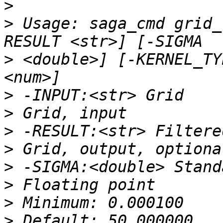
>
>
 Usage: saga_cmd grid_
>
 <double>] [-KERNEL_TY
>
>
>
>
>
>
>
>