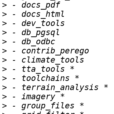
>
>
>
>
>
>
>
>
>
>
>
>