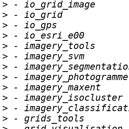
>
>
>
>
>
>
>
>
>
>
>
>
>