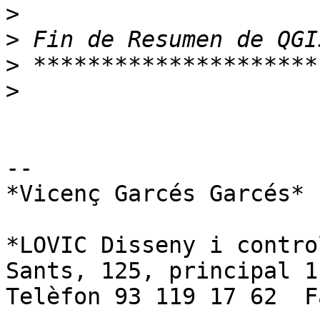
>
>
>
>
-- 

*Vicenç Garcés Garcés*

*LOVIC Disseny i contro
Sants, 125, principal 1
Telèfon 93 119 17 62  F