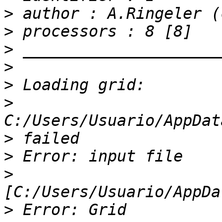
>
>
>
>
>
>
>
>
>
>