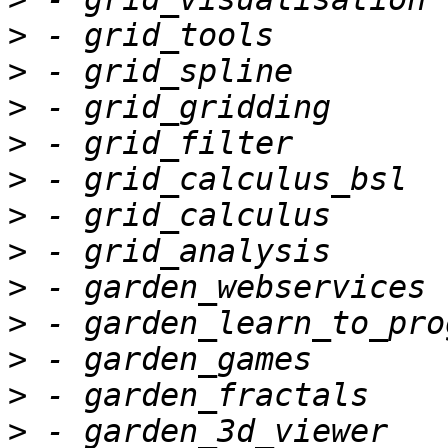
>
>
>
>
>
>
>
>
>
>
>
>