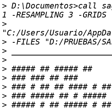
>
 D:\Documentos>call sa
>
>
>
>
>
>
>
>
>