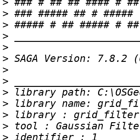
>
>
>
>
>
>
>
>
>
>
>
>
>