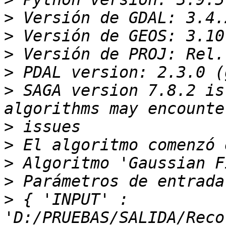
>
>
>
>
>
 SAGA version 7.8.2 is
>
>
>
>
>
 { 'INPUT' : 
'D:/PRUEBAS/SALIDA/Reco