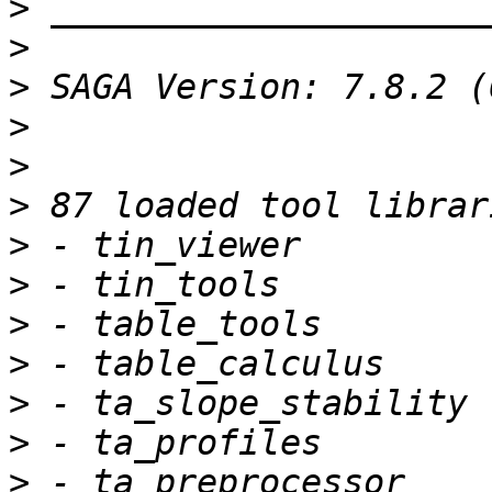
>
>
>
>
>
>
>
>
>
>
>
>
>