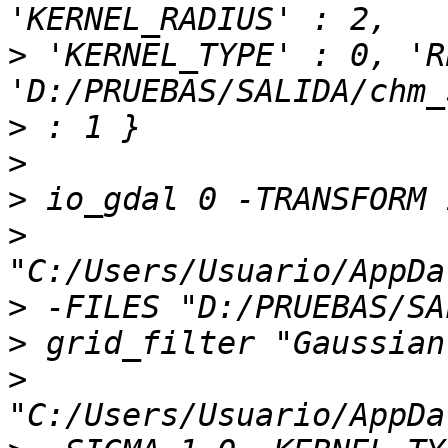
>
 'KERNEL_TYPE' : 0, 'R
>
>
>
>
>
>
>