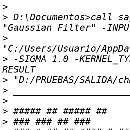
>
>
 D:\Documentos>call sa
>
>
 -SIGMA 1.0 -KERNEL_TY
>
>
>
>
>