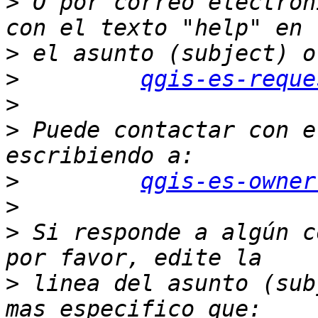
>
 O por correo electrón
>
>
qgis-es-reque
>
>
 Puede contactar con e
>
qgis-es-owner
>
>
 Si responde a algún c
>
 linea del asunto (sub