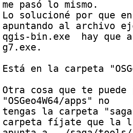
me pasó lo mismo.

Lo solucioné por que en
apuntando al archivo ej
qgis-bin.exe  hay que a
g7.exe.

Está en la carpeta "OSG
Otra cosa que te puede 
"OSGeo4W64/apps" no

tengas la carpeta "saga
carpeta fíjate que la l
apunta a ../saga/tools/
