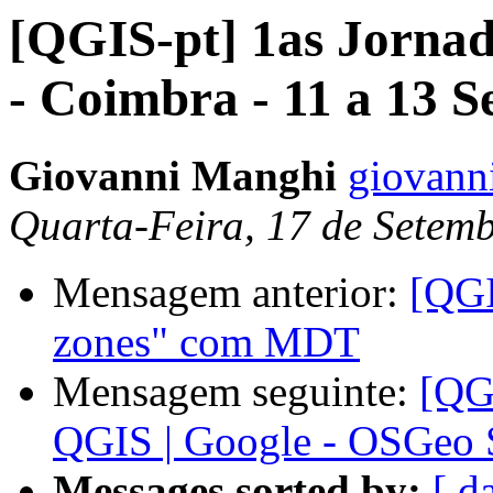
[QGIS-pt] 1as Jorna
- Coimbra - 11 a 13 
Giovanni Manghi
giovanni
Quarta-Feira, 17 de Setem
Mensagem anterior:
[QGI
zones" com MDT
Mensagem seguinte:
[QGI
QGIS | Google - OSGeo
Messages sorted by:
[ d