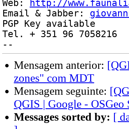
Web: 
http://www.faunali
Email & Jabber: 
giovann
PGP Key available

Tel. + 351 96 7058216

Mensagem anterior:
[QGI
zones" com MDT
Mensagem seguinte:
[QGI
QGIS | Google - OSGeo
Messages sorted by:
[ d