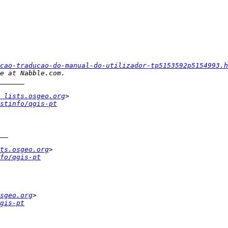
cao-traducao-do-manual-do-utilizador-tp5153592p5154993.h
 lists.osgeo.org
stinfo/qgis-pt
ts.osgeo.org
fo/qgis-pt
sgeo.org
gis-pt