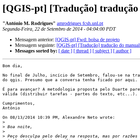
[QGIS-pt] [Tradução] tradução 
"António M. Rodrigues"
amrodrigues fcsh.unl.pt
Segunda-Feira, 22 de Setembro de 2014 - 04:04:00 PDT
Mensagem anterior:
[QGIS-pt] Fwd: bolsa de projeto
Mensagem seguinte:
[QGIS-pt] [Tradução] tradução do manual 
Messages sorted by:
[ date ]
[ thread ]
[ subject ]
[ author ]
Bom dia,

No final de Julho, incício de Setembro, falou-se na tra
do qgis. Presumo que a conversa tenha ficado por aqui.

É para avançar? A metodologia proposta pelo Duarte pare
válida (distribuir tarefas - partes do texto, etc...).

Cumprimentos,

António

On 08/13/2014 10:39 PM, Alexandre Neto wrote:

>
>
>
>