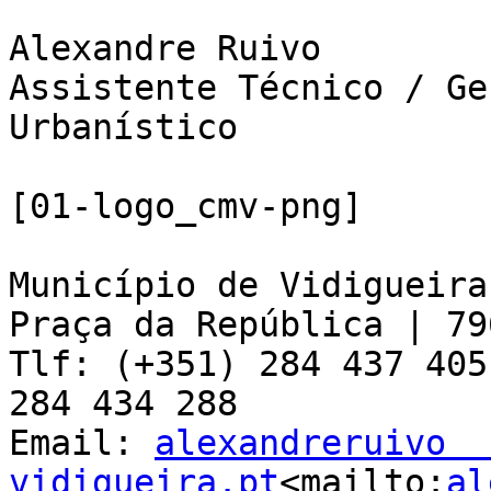
Alexandre Ruivo

Assistente Técnico / Ge
Urbanístico

[01-logo_cmv-png]

Município de Vidigueira

Praça da República | 79
Tlf: (+351) 284 437 405
284 434 288

Email: 
alexandreruivo  
vidigueira.pt
<mailto:
al