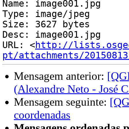
Name: image001.jpg

Type: image/jpeg

Size: 3627 bytes

Desc: image001.jpg

URL: <
http://lists.osge
pt/attachments/20150813
Mensagem anterior:
[QGI
(Alexandre Neto - José C
Mensagem seguinte:
[QG
coordenadas
Mensagens ordenadas p