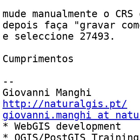
mude manualmente o CRS 
depois faça "gravar como
e seleccione 27493.

Cumprimentos

-- 

http://naturalgis.pt/
giovanni.manghi at natu

* WebGIS development

* QGIS/PostGIS Training
