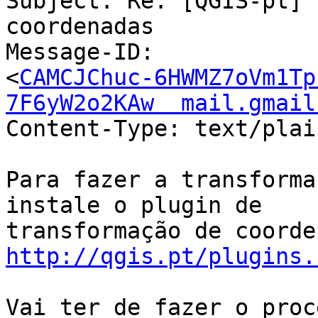
Subject: Re: [QGIS-pt] 
coordenadas

Message-ID:

<
CAMCJChuc-6HWMZ7oVm1Tp
7F6yW2o2KAw  mail.gmail
Content-Type: text/plai
Para fazer a transforma
instale o plugin de

http://qgis.pt/plugins.
Vai ter de fazer o proc