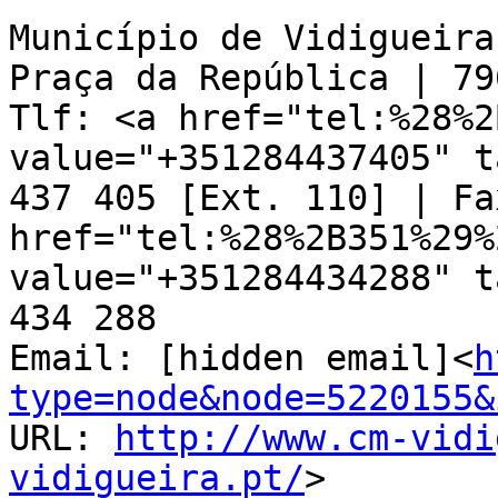
Município de Vidigueira

Praça da República | 79
Tlf: <a href="tel:%28%2
value="+351284437405" t
437 405 [Ext. 110] | Fa
href="tel:%28%2B351%29%
value="+351284434288" t
434 288

Email: [hidden email]<
h
type=node&node=5220155&
URL: 
http://www.cm-vidi
vidigueira.pt/
>
