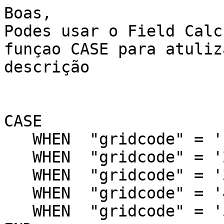
Boas,

Podes usar o Field Calc
funçao CASE para atuliz
descrição

CASE

   WHEN  "gridcode" = '1'  THEN 'xpto'

   WHEN  "gridcode" = '2'  THEN 'xpto'

   WHEN  "gridcode" = '3'  THEN 'xpto'

   WHEN  "gridcode" = '4'  THEN 'xpto'

   WHEN  "gridcode" = '5'  THEN 'xpto'
