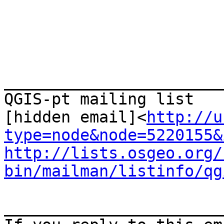
_______________________
QGIS-pt mailing list

[hidden email]<
http://u
type=node&node=5220155&
http://lists.osgeo.org/
bin/mailman/listinfo/qg
_______________________