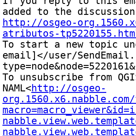
If you reply to this em
http://osgeo-org.1560.x
atributos-tp5220155.htm

To start a new topic un
email]</user/SendEmail.
type=node&node=5220161&i
To unsubscribe from QGI
NAML<
http://osgeo-
org.1560.x6.nabble.com/
macro=macro_viewer&id=i
nabble.view.web.templat
nabble.view.web.templat