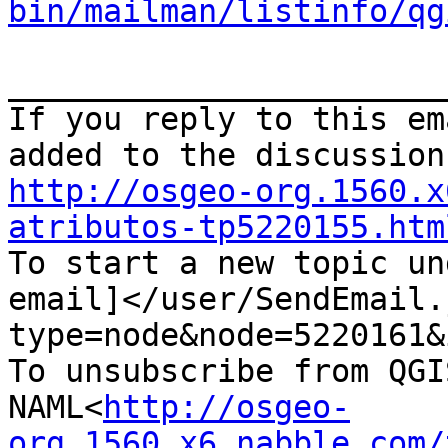
bin/mailman/listinfo/qg
_______________________
If you reply to this em
http://osgeo-org.1560.x
atributos-tp5220155.htm

To start a new topic un
email]</user/SendEmail.
type=node&node=5220161&i
To unsubscribe from QGI
NAML<
http://osgeo-
org.1560.x6.nabble.com/