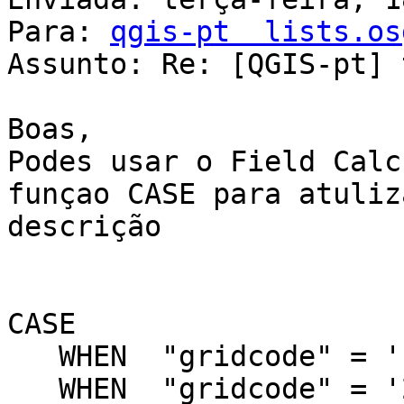
Para: 
qgis-pt  lists.os
Assunto: Re: [QGIS-pt] 
Boas,

Podes usar o Field Calc
funçao CASE para atuliz
descrição

CASE

   WHEN  "gridcode" = '1'  THEN 'xpto'

   WHEN  "gridcode" = '2'  THEN 'xpto'
