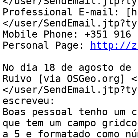
</user/SendEmail.jtp?ty
Professional E-mail: [h
</user/SendEmail.jtp?ty
Mobile Phone: +351 916 
Personal Page: 
http://z
No dia 18 de agosto de 
Ruivo [via OSGeo.org] <
</user/SendEmail.jtp?ty
escreveu:

Boas pessoal tenho um c
que tem um campo gridco
a 5 e formatado como nú