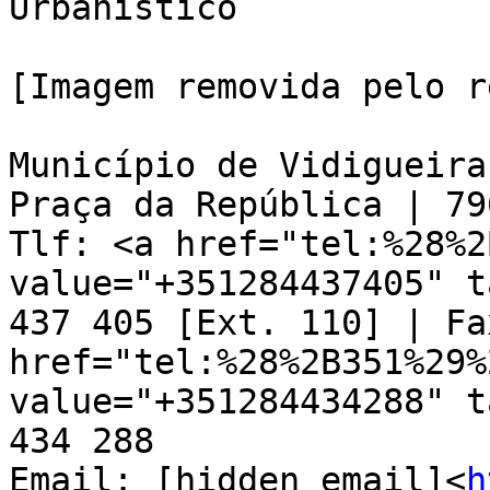
Urbanístico

[Imagem removida pelo r
Município de Vidigueira

Praça da República | 79
Tlf: <a href="tel:%28%2
value="+351284437405" t
437 405 [Ext. 110] | Fa
href="tel:%28%2B351%29%
value="+351284434288" t
434 288

Email: [hidden email]<
h