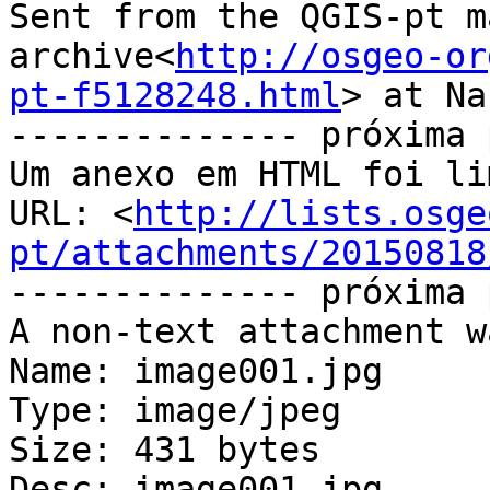
Sent from the QGIS-pt m
archive<
http://osgeo-or
pt-f5128248.html
> at Na
-------------- próxima 
Um anexo em HTML foi li
URL: <
http://lists.osge
pt/attachments/20150818
-------------- próxima 
A non-text attachment w
Name: image001.jpg

Type: image/jpeg

Size: 431 bytes

Desc: image001.jpg
