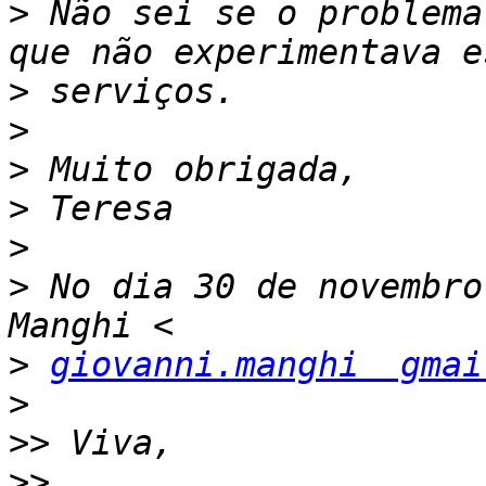
>
 Não sei se o problema
>
>
>
>
>
>
 No dia 30 de novembro
>
giovanni.manghi  gmai
>
>>
>>