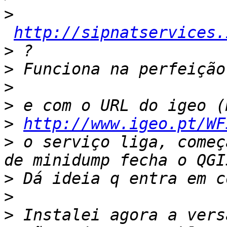
>
http://sipnatservices.
>
>
>
>
>
http://www.igeo.pt/WF
>
 o serviço liga, começ
>
>
>