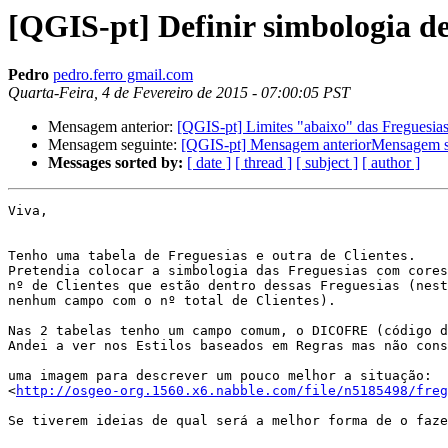
[QGIS-pt] Definir simbologia de
Pedro
pedro.ferro gmail.com
Quarta-Feira, 4 de Fevereiro de 2015 - 07:00:05 PST
Mensagem anterior:
[QGIS-pt] Limites "abaixo" das Freguesia
Mensagem seguinte:
Messages sorted by:
[ date ]
[ thread ]
[ subject ]
[ author ]
Viva,

Tenho uma tabela de Freguesias e outra de Clientes.

Pretendia colocar a simbologia das Freguesias com cores
nº de Clientes que estão dentro dessas Freguesias (nest
nenhum campo com o nº total de Clientes).

Nas 2 tabelas tenho um campo comum, o DICOFRE (código d
Andei a ver nos Estilos baseados em Regras mas não cons
uma imagem para descrever um pouco melhor a situação:

<
http://osgeo-org.1560.x6.nabble.com/file/n5185498/freg
Se tiverem ideias de qual será a melhor forma de o faze