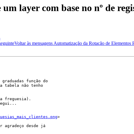
 um layer com base no nº de regis
s
 graduadas função do

a tabela não tenho

a freguesia).

egui...

uesias_mais_clientes.png
> 

r agradeço desde já
