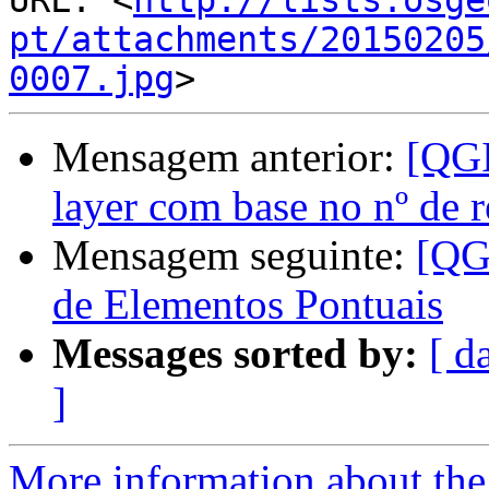
URL: <
http://lists.osge
pt/attachments/20150205
0007.jpg
Mensagem anterior:
[QGI
layer com base no nº de r
Mensagem seguinte:
[QG
Messages sorted by:
[ d
]
More information about the