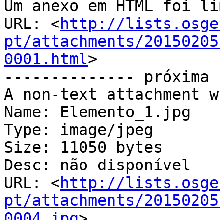
Um anexo em HTML foi li
URL: <
http://lists.osge
pt/attachments/20150205
0001.html
>

-------------- próxima 
A non-text attachment w
Name: Elemento_1.jpg

Type: image/jpeg

Size: 11050 bytes

Desc: não disponível

URL: <
http://lists.osge
pt/attachments/20150205
0004.jpg
>
