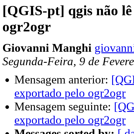
[QGIS-pt] qgis não lê
ogr2ogr
Giovanni Manghi
giovann
Segunda-Feira, 9 de Fevere
Mensagem anterior:
[QGI
exportado pelo ogr2ogr
Mensagem seguinte:
[QGI
exportado pelo ogr2ogr
Messages sorted by:
[ d