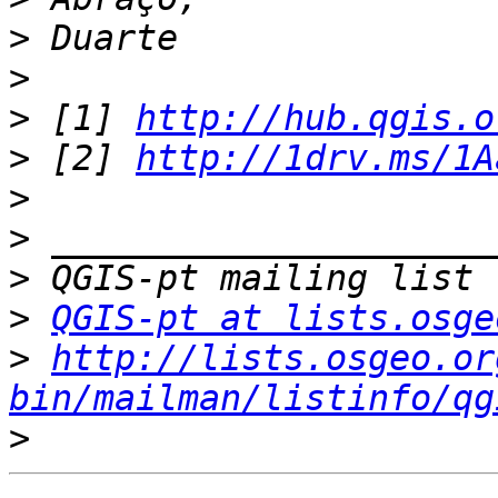
>
>
>
 [1] 
http://hub.qgis.o
>
 [2] 
http://1drv.ms/1A
>
>
>
>
QGIS-pt at lists.osge
>
http://lists.osgeo.or
bin/mailman/listinfo/qg
>