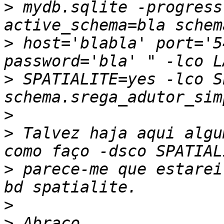
>
 mydb.sqlite -progress
>
 host='blabla' port='5
>
 SPATIALITE=yes -lco S
>
>
 Talvez haja aqui algu
>
 parece-me que estarei
>
>