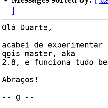
]
Olá Duarte,

acabei de experimentar 
qgis master, aka

2.8, e funciona tudo bem
Abraços!

-- g --
