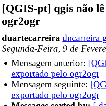
[QGIS-pt] qgis não lê
ogr2ogr
duartecarreira
dncarreira 
Segunda-Feira, 9 de Fevere
Mensagem anterior:
[QGI
exportado pelo ogr2ogr
Mensagem seguinte:
[QGI
exportado pelo ogr2ogr
Messages sorted by:
[ d