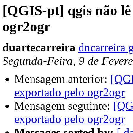
[QGIS-pt] qgis não lê
ogr2ogr
duartecarreira
dncarreira 
Segunda-Feira, 9 de Fevere
Mensagem anterior:
[QGI
exportado pelo ogr2ogr
Mensagem seguinte:
[QGI
exportado pelo ogr2ogr
Messages sorted by:
[ d