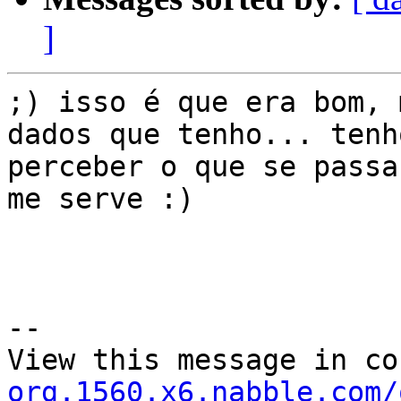
]
;) isso é que era bom, 
dados que tenho... tenho
perceber o que se passa
me serve :)

--

View this message in co
org.1560.x6.nabble.com/