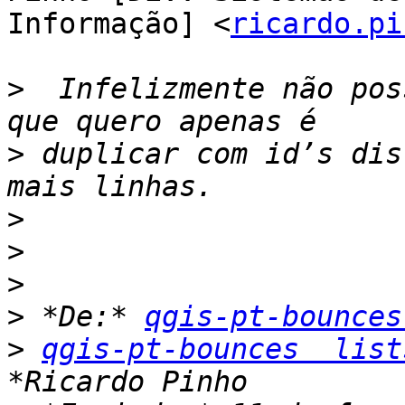
Informação] <
ricardo.pi
>
  Infelizmente não pos
>
 duplicar com id’s dis
>
>
>
>
 *De:* 
qgis-pt-bounces
>
qgis-pt-bounces  list