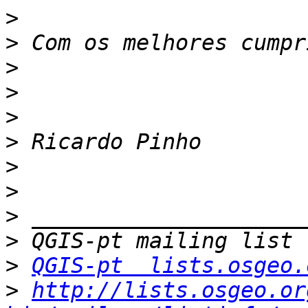
>
>
>
>
>
>
>
>
>
>
>
QGIS-pt  lists.osgeo.
>
http://lists.osgeo.or