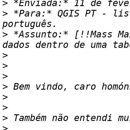
>
>
 *Para:* QGIS PT - lis
>
 *Assunto:* [!!Mass Ma
>
>
>
>
>
>
>
>