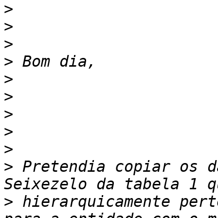
>
>
>
>
>
>
>
>
>
>
 Pretendia copiar os d
>
 hierarquicamente pert