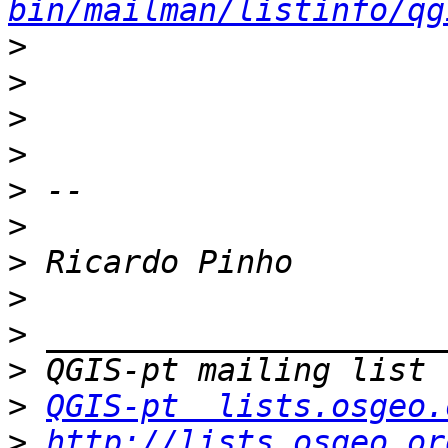
bin/mailman/listinfo/qg
>
>
>
>
>
>
>
>
>
>
>
QGIS-pt  lists.osgeo.
>
http://lists.osgeo.or