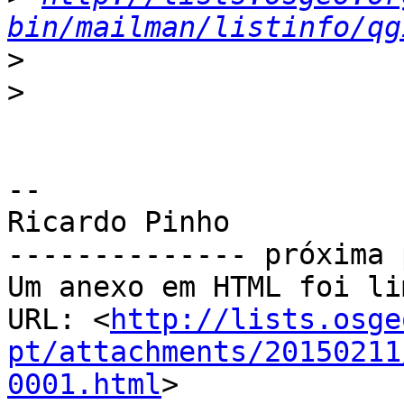
bin/mailman/listinfo/qg
>
>
-- 

Ricardo Pinho

-------------- próxima 
Um anexo em HTML foi li
URL: <
http://lists.osge
pt/attachments/20150211
0001.html