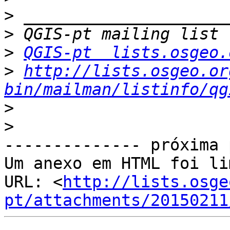
>
>
>
QGIS-pt  lists.osgeo.
>
http://lists.osgeo.or
bin/mailman/listinfo/qg
>
>
-------------- próxima 
Um anexo em HTML foi li
URL: <
http://lists.osge
pt/attachments/20150211