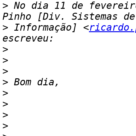
>
 No dia 11 de fevereir
>
 Informação] <
ricardo.
>
>
>
>
>
>
>
>