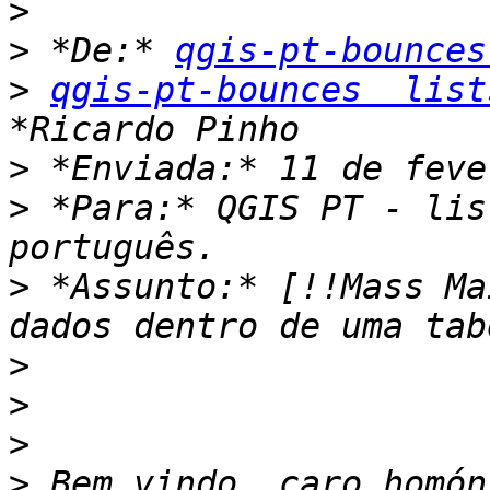
>
>
 *De:* 
qgis-pt-bounces
>
qgis-pt-bounces  list
>
>
 *Para:* QGIS PT - lis
>
 *Assunto:* [!!Mass Ma
>
>
>
>