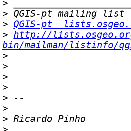
>
>
>
QGIS-pt  lists.osgeo.
>
http://lists.osgeo.or
bin/mailman/listinfo/qg
>
>
>
>
>
>
>
>