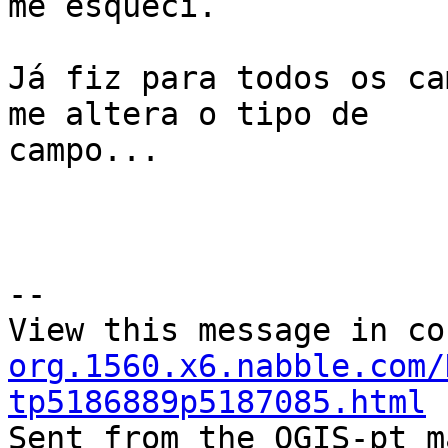
me esqueci.

Já fiz para todos os ca
me altera o tipo de

campo...

--

View this message in co
org.1560.x6.nabble.com/
tp5186889p5187085.html

Sent from the QGIS-pt m