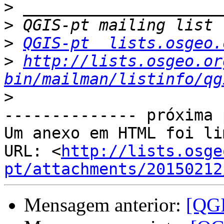
>
>
>
QGIS-pt  lists.osgeo.
>
http://lists.osgeo.or
bin/mailman/listinfo/qg
>
-------------- próxima 
Um anexo em HTML foi li
URL: <
http://lists.osge
pt/attachments/20150212
Mensagem anterior:
[QGI