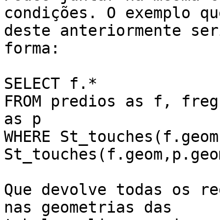
condições. O exemplo que
deste anteriormente ser
forma:

SELECT f.*

FROM predios as f, freg
as p

WHERE St_touches(f.geom
St_touches(f.geom,p.geom
Que devolve todas os re
nas geometrias das
