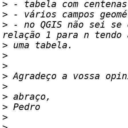
>
>
>
 - no QGIS não sei se 
>
>
>
>
>
>
>
>
>