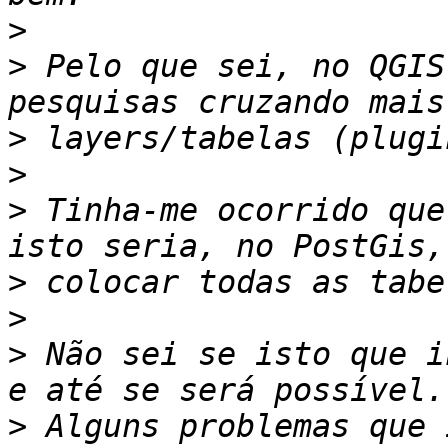
>
>
 Pelo que sei, no QGIS
>
>
>
 Tinha-me ocorrido que
>
>
>
 Não sei se isto que i
>