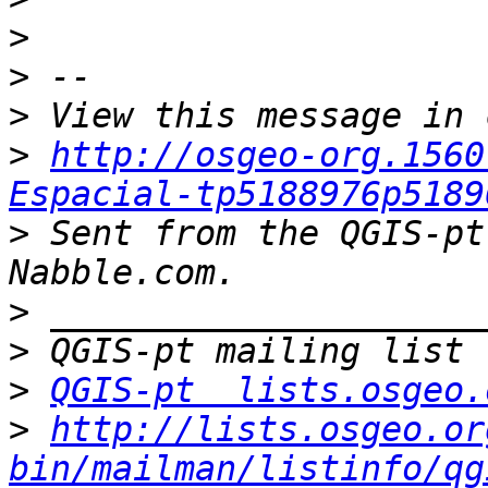
>
>
>
>
http://osgeo-org.1560
Espacial-tp5188976p5189
>
 Sent from the QGIS-pt
>
>
>
QGIS-pt  lists.osgeo.
>
http://lists.osgeo.or
bin/mailman/listinfo/qg